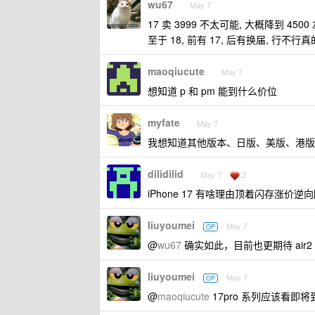
wu67
May 7
17 卖 3999 不太可能, 大概降到 45
至于 18, 前有 17, 后有换届, 行不
maoqiucute
May 7
想知道 p 和 pm 能到什么价位
myfate
May 7
我想知道其他版本、日版、美版、港版
dilidilid
2
May 7
iPhone 17 有啥理由顶着闪存涨价
liuyoumei
May 7
OP
@
wu67
确实如此，目前也更期待 air
liuyoumei
May 7
OP
@
maoqiucute
17pro 系列应该看即