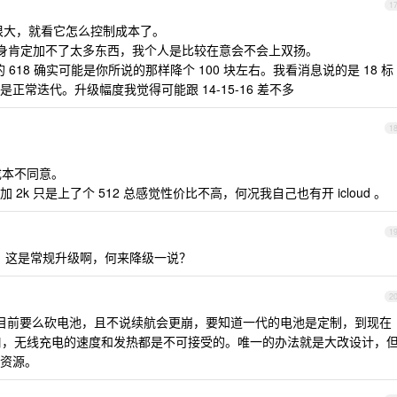
1
心很大，就看它怎么控制成本了。
薄的机身肯定加不了太多东西，我个人是比较在意会不会上双扬。
618 确实可能是你所说的那样降个 100 块左右。我看消息说的是 18 标
常迭代。升级幅度我觉得可能跟 14-15-16 差不多
1
成本不同意。
2k 只是上了个 512 总感觉性价比不高，何况我自己也有开 icloud 。
1
 内存，这是常规升级啊，何来降级一说？
2
目前要么砍电池，且不说续航会更崩，要知道一代的电池是定制，到现在
接口，无线充电的速度和发热都是不可接受的。唯一的办法就是大改设计，
资源。