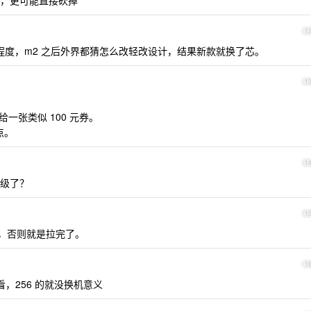
，更可能直接砍掉
1
战略重要程度，m2 之后外界都猜怎么改轻改设计，结果新款就换了芯。
1
格给一张类似 100 元券。
点。
1
级了？
1
神机，否则就是拉完了。
1
等看，256 的就没换机意义