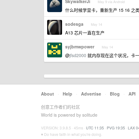
SkywalkerJi
May 9 via Android
什么时候学显卡，重新生产 15 16 
sodesga
May 14
A13 芯片一直在生产
syjbmwpower
May 14
@
jfsd2000
就内存现在这个状况，卡一卡
About
·
Help
·
Advertise
·
Blog
·
API
创意工作者们的社区
World is powered by solitude
VERSION: 3.9.8.5 · 45ms ·
UTC 11:35
·
PVG 19:35
·
LAX 0
♥ Do have faith in what you're doing.