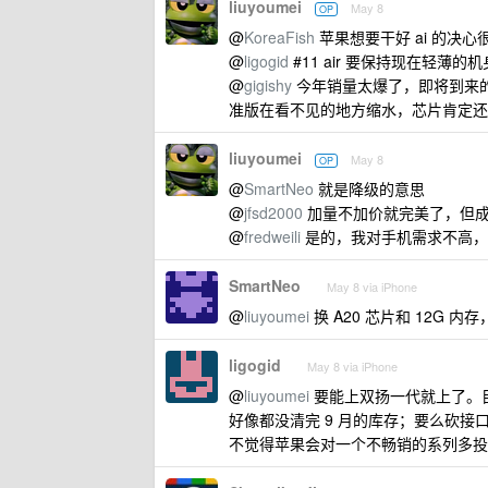
liuyoumei
May 8
OP
@
KoreaFish
苹果想要干好 ai 的决
@
ligogid
#11 air 要保持现在轻
@
gigishy
今年销量太爆了，即将到来的 
准版在看不见的地方缩水，芯片肯定还是正
liuyoumei
May 8
OP
@
SmartNeo
就是降级的意思
@
jfsd2000
加量不加价就完美了，但
@
fredweili
是的，我对手机需求不高，加 
SmartNeo
May 8 via iPhone
@
liuyoumei
换 A20 芯片和 12G
ligogid
May 8 via iPhone
@
liuyoumei
要能上双扬一代就上了。
好像都没清完 9 月的库存；要么砍
不觉得苹果会对一个不畅销的系列多投