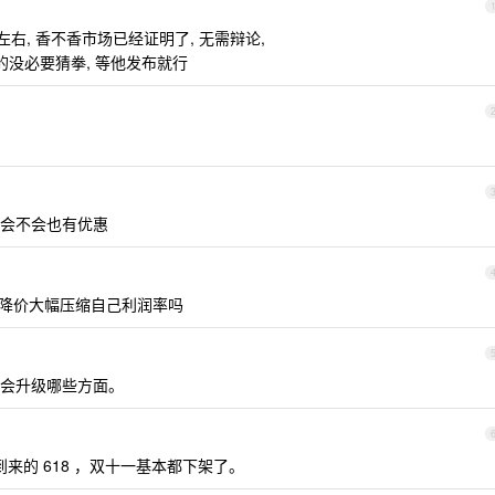
00 左右, 香不香市场已经证明了, 无需辩论,
行真的没必要猜拳, 等他发布就行
会不会也有优惠
逆向降价大幅压缩自己利润率吗
2 会升级哪些方面。
将到来的 618 ，双十一基本都下架了。