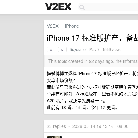
V2EX
iPhone
›
iPhone 17 标准版扩产
liuyoumei
·
May 7
· 4559 views
This topic created in 92 days ago, the infor
据微博博主爆料 iPhone17 标准版已经扩产
安卓市场份额？
而此前早已爆料过的 18 标准版延期至明年春
苹果有可能对 18 标准版在一些看不见的地方进
A20 芯片，我还是先质疑一下。
此前有 13 香、15 香，今年 17 更香。
23 replies
•
2026-05-14 19:43:16 +08:00