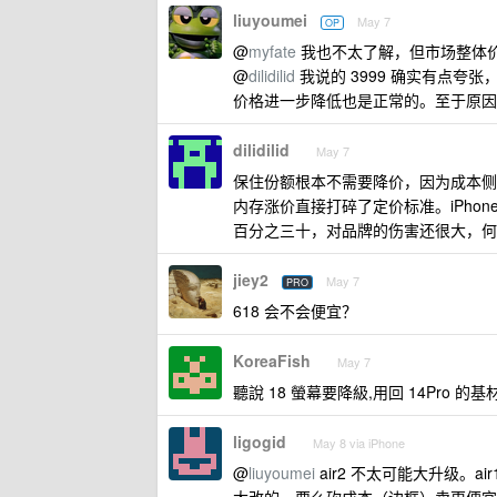
liuyoumei
May 7
OP
@
myfate
我也不太了解，但市场整体
@
dilidilid
我说的 3999 确实有点夸
价格进一步降低也是正常的。至于原因可
dilidilid
May 7
保住份额根本不需要降价，因为成本侧
内存涨价直接打碎了定价标准。iPhone 
百分之三十，对品牌的伤害还很大，何
jiey2
May 7
PRO
618 会不会便宜？
KoreaFish
May 7
聽說 18 螢幕要降級,用回 14Pro 的
ligogid
May 8 via iPhone
@
liuyoumei
air2 不太可能大升级。