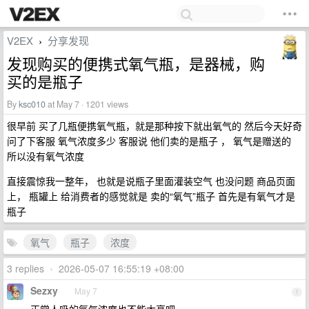
V2EX
分享发现
›
发现购买的便携式氧气瓶，是器械，购
买的是瓶子
By
ksc010
at May 7 · 1201 views
很早前 买了几瓶便携氧气瓶，就是那种按下就出氧气的 然后今天好奇
问了下客服 氧气浓度多少 客服说 他们卖的是瓶子 ， 氧气是赠送的
所以没有氧气浓度
直接震惊我一整年， 也就是说瓶子里面灌装空气 也没问题 商品页面
上， 瓶罐上 给消费者的感觉就是 卖的“氧气”瓶子 首先是有氧气才是
瓶子
氧气
瓶子
浓度
3 replies
•
2026-05-07 16:55:19 +08:00
Sezxy
May 7
1