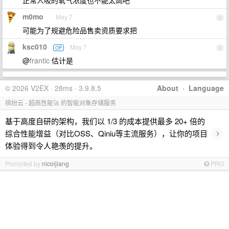
正常人吸的氧气浓度也不能太高吧
m0mo
May 7
2
可能为了规避危险品售卖资质要求把
ksc010
May 7
OP
3
@
frantic
估计是
© 2026 V2EX · 28ms · 3.9.8.5
About
·
Language
缤纷云 - 超高性能🚀 的智能对象存储服务
基于高度自研的架构，我们以 1/3 的成本提供最多 20+ 倍的
›
综合性能增益（对比OSS、Qiniu等主流服务），让你的项目
体验得到令人艳羡的提升。
Promoted by
nicoljiang
PRO