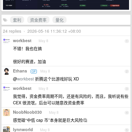
套利
资金费率
量化
24 replies
•
2026-05-16 11:36:12 +08:00
workbest
May 8
1
不错！我也在搞
很好的赛道，加油
Ethans
May 8
OP
2
@
workbest
折腾这个比游戏好玩 XD
workbest
May 8
3
我觉得，资金费率周期不同，还是有风险的，而且，我听说有些
CEX 很流氓，后台可以随意改资金费率
NoobNoob030
May 8
4
感觉碰“中低 cap 币”本身就是巨大风险🤔
lynnworld
May 8
5