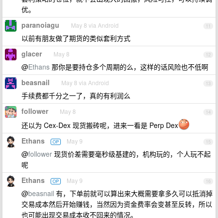
优。
paranoiagu
May 8 via Android
11
以前有朋友做了期货的类似套利方式
glacer
May 8
12
@
Ethans
那你是要持仓多个周期的么，这样的话风险也不低啊
beasnail
May 8 via Android
13
手续费都千分之一了，真的有利润么
follower
May 8
14
还以为 Cex-Dex 现货搬砖呢，进来一看是 Perp Dex
Ethans
May 9
OP
15
@
follower
现货价差需要毫秒级基建的，机构玩的，个人玩不起
呢
Ethans
May 9
OP
16
@
beasnail
有，下单前就可以算出来大概需要拿多久可以抵消掉
交易成本然后开始赚钱，当然因为资金费率会变甚至反转，所以
也可能出现交易成本收不回来的情况。