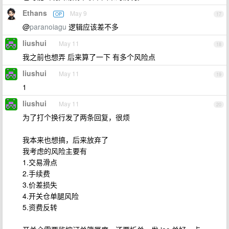
Ethans
May 9
OP
17
@
paranoiagu
逻辑应该差不多
liushui
May 11
18
我之前也想弄 后来算了一下 有多个风险点
liushui
May 11
19
1
liushui
May 11
20
为了打个换行发了两条回复，很烦
我本来也想搞，后来放弃了
我考虑的风险主要有
1.交易滑点
2.手续费
3.价差损失
4.开关仓单腿风险
5.资费反转