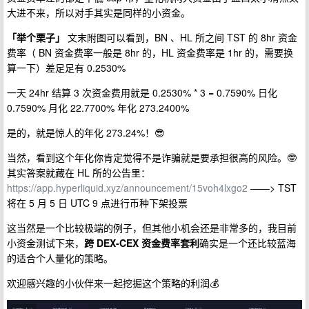
大进不来，所以对手其实是同样的小资金。
「举个栗子」
文末附图可以看到，BN 、HL 所之间 TST 的 8hr 资金
费率（ BN 资金费率一般是 8hr 的，HL 资金费率是 1hr 的，需要换
算一下）差足足有 0.2530%
一天 24hr 结算 3 次资金费用就是 0.2530% * 3 = 0.7590% 日化
0.7590% 月化 22.7700% 年化 273.2400%
是的，就是惊人的年化 273.24%！😎
当然，看到这个年化你肯定觉得不是诈骗就是要承担很高的风险。🤓
其实答案就藏在 HL 所的公告里：
https://app.hyperliquid.xyz/announcement/15voh4lxgo2
——> TST
将在 5 月 5 日 UTC 9 点进行币种下架投票
这当然是一个比较极端的例子，但其他小机会还是非常多的，我目前
小资金测试下来，
跨 DEX-CEX 资金费率套利
确实是一个还比较蓝海
的适合个人量化的策略。
欢迎感兴趣的小伙伴来一起挖掘这个策略的利润💰