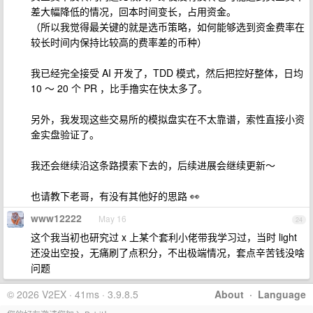
差大幅降低的情况，回本时间变长，占用资金。
（所以我觉得最关键的就是选币策略，如何能够选到资金费率在
较长时间内保持比较高的费率差的币种）
我已经完全接受 AI 开发了，TDD 模式，然后把控好整体，日均
10 ～ 20 个 PR ，比手撸实在快太多了。
另外，我发现这些交易所的模拟盘实在不太靠谱，索性直接小资
金实盘验证了。
我还会继续沿这条路摸索下去的，后续进展会继续更新～
也请教下老哥，有没有其他好的思路 👀
www12222
May 16
24
这个我当初也研究过 x 上某个套利小佬带我学习过，当时 light
还没出空投，无痛刷了点积分，不出极端情况，套点辛苦钱没啥
问题
© 2026 V2EX · 41ms · 3.9.8.5
About
·
Language