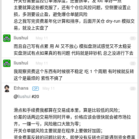
开关仓需要监控订单簿厚度，还要拆单，发 ioc 单好一点
主要就算这些都克服了，还有个仓位风控问题，空侧要设置止
损，多测要设止盈，避免爆仓单腿风险
总之我写完资费差年化计算和排序，后面开关仓 dry-run 模拟交
易，就没上实盘了
liushui
May 11
21
而且自己写有点累 用 AI 又不放心 模拟盘测试感觉又不太稳妥
实盘测试有点如果真的有问题 代码就是碎钞机 总之没进行下去
liushui
May 11
22
我观察资费这个东西有时候很不稳定 吃 1 个周期 有时候就反转
这个是最烦的 索性不搞了
Ethans
May 11
OP
23
@
liushui
#20
滑点和手续费我都算在交易成本里，算是比较低的风险；
价差的话两边交易所同时开单，价格应该会很快就会被市场拉
齐，一赚一亏，风险敞口大致为零；
开关仓单腿风险主要就是在程序上要做好加固；
资金费率反转的问题比较大，即使没有反转也可能遇到资金费率