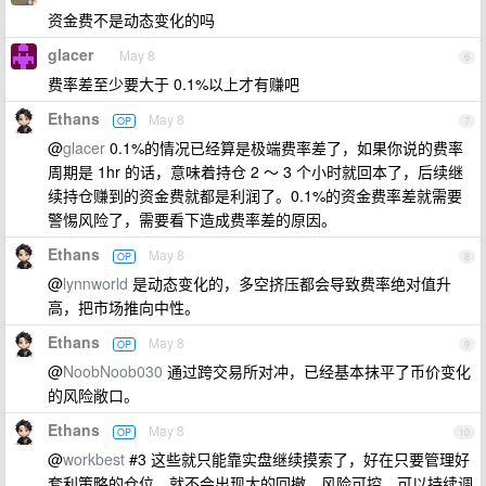
资金费不是动态变化的吗
glacer
May 8
6
费率差至少要大于 0.1%以上才有赚吧
Ethans
May 8
OP
7
@
glacer
0.1%的情况已经算是极端费率差了，如果你说的费率
周期是 1hr 的话，意味着持仓 2 ～ 3 个小时就回本了，后续继
续持仓赚到的资金费就都是利润了。0.1%的资金费率差就需要
警惕风险了，需要看下造成费率差的原因。
Ethans
May 8
OP
8
@
lynnworld
是动态变化的，多空挤压都会导致费率绝对值升
高，把市场推向中性。
Ethans
May 8
OP
9
@
NoobNoob030
通过跨交易所对冲，已经基本抹平了币价变化
的风险敞口。
Ethans
May 8
OP
10
@
workbest
#3 这些就只能靠实盘继续摸索了，好在只要管理好
套利策略的仓位，就不会出现大的回撤，风险可控，可以持续调