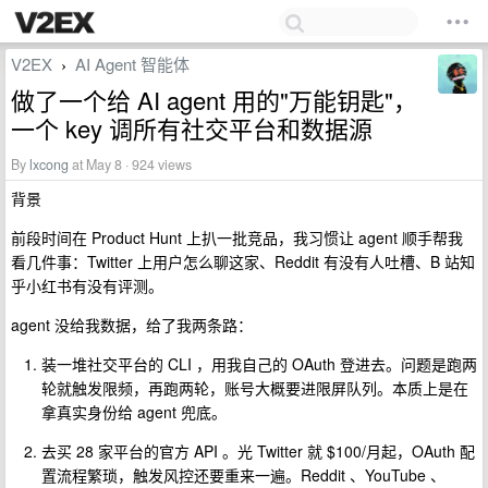
V2EX
AI Agent 智能体
›
做了一个给 AI agent 用的"万能钥匙"，
一个 key 调所有社交平台和数据源
By
lxcong
at May 8 · 924 views
背景
前段时间在 Product Hunt 上扒一批竞品，我习惯让 agent 顺手帮我
看几件事：Twitter 上用户怎么聊这家、Reddit 有没有人吐槽、B 站知
乎小红书有没有评测。
agent 没给我数据，给了我两条路：
装一堆社交平台的 CLI ，用我自己的 OAuth 登进去。问题是跑两
轮就触发限频，再跑两轮，账号大概要进限屏队列。本质上是在
拿真实身份给 agent 兜底。
去买 28 家平台的官方 API 。光 Twitter 就 $100/月起，OAuth 配
置流程繁琐，触发风控还要重来一遍。Reddit 、YouTube 、