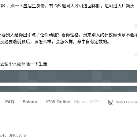
QS ，刷一下应届生身份，有 QS 退可人才引进回体制，进可过大厂简历
，还要别人给你出歪点子让你动摇？看你性格，想来别人的建议你也是不会
没必要瞻前顾后，该怎么样，会怎么样，命中自有定数的。
去读个水硕体验一下生活
·
FAQ
·
Solana
·
2705 Online
Highest 6679
·
Select Langua
5:45
·
JFK 08:45