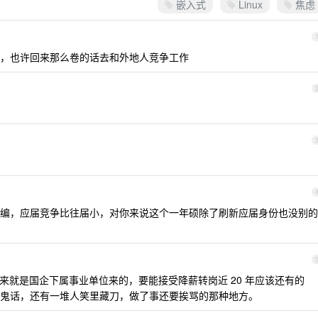
嵌入式
Linux
焦虑
，也许回来那么卷的话去和外地人竞争工作
编，应届竞争比往届小，对你来说这个一年硕除了刷新应届身份也没别的
来就是国企下属事业单位来的，要能接受降薪转岗近 20 年应该还有的
鬼话，还有一堆人笑里藏刀，做了事还要挨骂的那种地方。