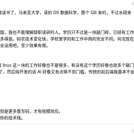
隆坡读书了，马来亚大学，读的 DS 数据科学，图个 QS 来的，不过水硕来
国，我也不能理解辞职读研的人。学历只不过是一块敲门砖，已经有工作
多得是。码农技术变化快，学校里学的和工作中用的完全不同。何况现在
完全没用吧，至少效果有限。
 linux 这一块的工作好像也不是很多，有没有这个学历好像也就多个敲门
运维了，然后纯开发的话 AI 好像又有点够不到门槛，传统的前后端我基本不
但是更多靠写码，才有规模效应。
你的技术栈。