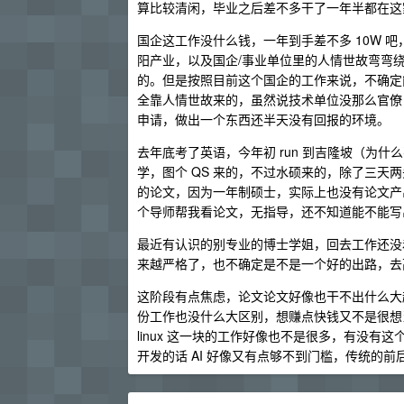
算比较清闲，毕业之后差不多干了一年半都在这
国企这工作没什么钱，一年到手差不多 10W 
阳产业，以及国企/事业单位里的人情世故弯弯
的。但是按照目前这个国企的工作来说，不确定能
全靠人情世故来的，虽然说技术单位没那么官僚
申请，做出一个东西还半天没有回报的环境。
去年底考了英语，今年初 run 到吉隆坡（为什
学，图个 QS 来的，不过水硕来的，除了三天两
的论文，因为一年制硕士，实际上也没有论文产
个导师帮我看论文，无指导，还不知道能不能写
最近有认识的别专业的博士学姐，回去工作还没
来越严格了，也不确定是不是一个好的出路，去高校
这阶段有点焦虑，论文论文好像也干不出什么大
份工作也没什么大区别，想赚点快钱又不是很想
linux 这一块的工作好像也不是很多，有没有这
开发的话 AI 好像又有点够不到门槛，传统的