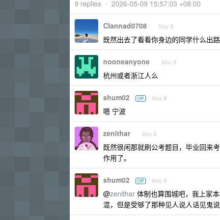
9 replies
•
2026-05-09 15:57:03 +08:00
Clannad0708
May 8
既然出去了看看你身边的同学什么出路
nooneanyone
May 8
杭州或者浙江人么
shum02
May 8
OP
嗯 宁波
zenithar
May 8
既然很闲那就刷公考题目，毕业回来考
作用了。
shum02
May 8
OP
@
zenithar
体制也算围城吧，我上家本
混，但是受够了那种见人说人话见鬼说