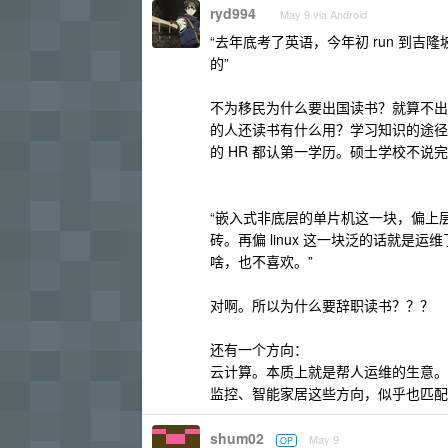
ryd994
May 9 via Android
“去年底考了英语，今年初 run 到吉
的”
不为移民为什么要出国读书？就算不出
的人还读书有什么用？学习知识的途径
的 HR 都认第一学历。硕士学校不说
“嵌入式非底层的单片机这一块，偏上层
砖。再偏 linux 这一块泛的话就是
啥，也不喜欢。”
对啊。所以为什么要辞职读书？？？
还有一个方向：
云计算。本质上就是帮人运维的生意。
监控、智能家居这些方向，似乎也匹配
shum02
May 9
OP