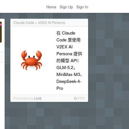
Home
Sign Up
Sign In
Claude Code + V2EX AI Persona
在 Claude
Code 里使用
V2EX AI
Persona 提供
的模型 API：
GLM-5.2，
MiniMax-M3、
DeepSeek-4-
Pro
Promoted by
Livid
PRO