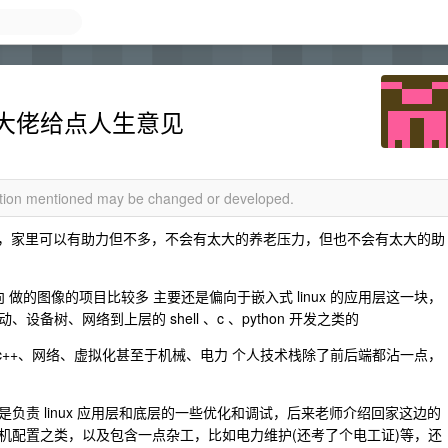
大佬给点人生意见
mation mentioned may be changed or developed.
般家庭，家里可以有助力但不多，不会有太大的养老压力，但也不会有太大的助
向 做的图像的项目比较多 主要还是偏向于嵌入式 linux 的应用层这一块，
树、网络到上层的 shell 、c 、python 开发之类的
v 、c/c++、网络、虚拟化甚至于机械、电力 个人技术栈除了前后端都沾一点，
负责 linux 应用层和底层的一些优化和调试，后来老师介绍回家这边的
机配置之类，以及包含一点杂工，比如电力维护(还考了个电工证)等，还