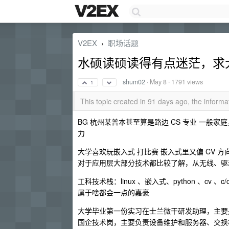
V2EX
职场话题
›
水硕读硕读得有点迷茫，求
shum02
·
May 8
· 1791 views
1
This topic created in 91 days ago, the infor
BG 杭州某普本甚至算是路边 CS 专业 一
力
大学喜欢玩嵌入式 打比赛 嵌入式里又偏 CV 方
对于应用层大部分技术都比较了解，从无线、驱动、设备
工科技术栈：linux 、嵌入式、python 、c
属于啥都会一点的嘉豪
大学毕业第一份实习在士兰微干研发助理，主要是
国企技术岗，主要负责设备维护和服务器、交换