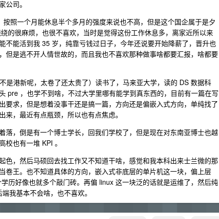
家公司。
吧，按照一个月能休息半个多月的强度来说也不高，但是这个国企属于是夕
绕绕的很麻烦，也很不喜欢，当时是觉得这份工作休息多，离家近所以来
不能活到我 35 岁，纯靠亏钱过日子，今年还说要开始降薪了，晋升也
，但是逃不开人情世故的，而且我也不喜欢那种做事啥都要汇报，啥都要
么不是港新呢，太卷了还太贵了）读书了，马来亚大学，读的 DS 数据科
头 pre ，也学不到啥，不过大学里哪有能学到真东西的，目前有一篇在写
出要求，但是想着没事干还是搞一篇，方向还是偏嵌入式方向，单纯找了
出来，最近有点瓶颈，所以也有点焦虑。
着落，倒是有一个博士学长，回我们学校了，但是现在对东南亚博士也越
也有一堆 KPI 。
起色，然后马硕回去找工作又不知道干啥，感觉和我本科出来士兰微的那
当卷王。也不知道具体的方向，嵌入式非底层的单片机这一块，偏上层
个学历好像也就多个敲门砖。再偏 linux 这一块泛的话就是运维了，然后纯
前后端我基本不会啥，也不喜欢。