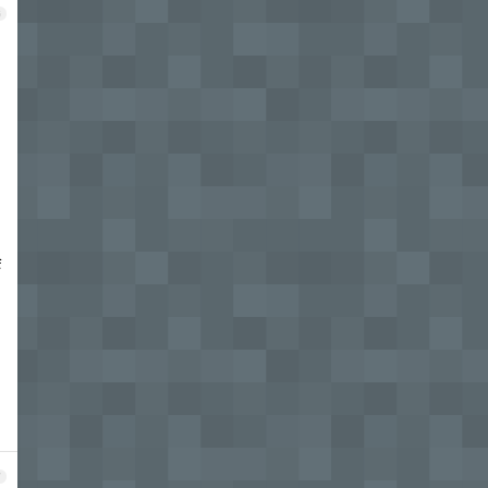
6
会
7