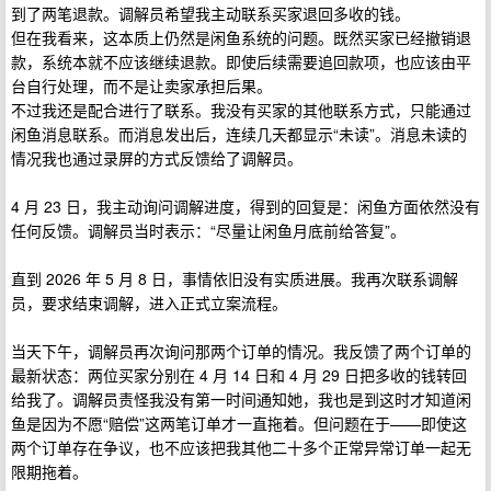
到了两笔退款。调解员希望我主动联系买家退回多收的钱。
但在我看来，这本质上仍然是闲鱼系统的问题。既然买家已经撤销退
款，系统本就不应该继续退款。即使后续需要追回款项，也应该由平
台自行处理，而不是让卖家承担后果。
不过我还是配合进行了联系。我没有买家的其他联系方式，只能通过
闲鱼消息联系。而消息发出后，连续几天都显示“未读”。消息未读的
情况我也通过录屏的方式反馈给了调解员。
4 月 23 日，我主动询问调解进度，得到的回复是：闲鱼方面依然没有
任何反馈。调解员当时表示：“尽量让闲鱼月底前给答复”。
直到 2026 年 5 月 8 日，事情依旧没有实质进展。我再次联系调解
员，要求结束调解，进入正式立案流程。
当天下午，调解员再次询问那两个订单的情况。我反馈了两个订单的
最新状态：两位买家分别在 4 月 14 日和 4 月 29 日把多收的钱转回
给我了。调解员责怪我没有第一时间通知她，我也是到这时才知道闲
鱼是因为不愿“赔偿”这两笔订单才一直拖着。但问题在于——即使这
两个订单存在争议，也不应该把我其他二十多个正常异常订单一起无
限期拖着。