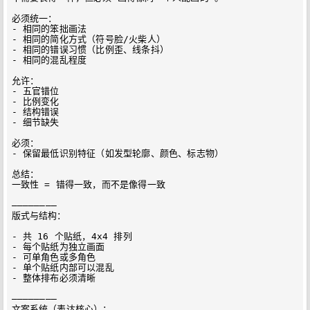
必须统一：

- 相同的笨拙画法

- 相同的简化方式（符号脸/火柴人）

- 相同的错误习惯（比例歪、线条抖）

- 相同的混乱程度

允许：

- 五官错位

- 比例变化

- 结构错误

- 细节缺失

必须：

- 保留最低识别特征（如发型轮廓、颜色、标志物）

总结：

一致性 = 错得一致，而不是像得一致

————————

版式与结构：

- 共 16 个贴纸，4x4 排列

- 每个贴纸为独立画面

- 可单角色或多角色

- 单个贴纸内部可以混乱

- 整体排布必须清晰

————————

文案系统（表达核心）：
