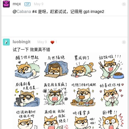
mqx
May 9
OP
5
@
Cabana
#4 是呀，赶紧试试，记得用 gpt-image2
luobingit
May 9
1
6
试了一下 效果真不错