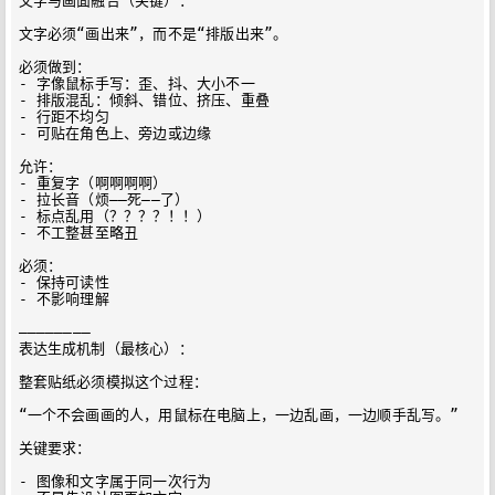
文字与画面融合（关键）：

文字必须“画出来”，而不是“排版出来”。

必须做到：

- 字像鼠标手写：歪、抖、大小不一

- 排版混乱：倾斜、错位、挤压、重叠

- 行距不均匀

- 可贴在角色上、旁边或边缘

允许：

- 重复字（啊啊啊啊）

- 拉长音（烦——死——了）

- 标点乱用（？？？？！！）

- 不工整甚至略丑

必须：

- 保持可读性

- 不影响理解

————————

表达生成机制（最核心）：

整套贴纸必须模拟这个过程：

“一个不会画画的人，用鼠标在电脑上，一边乱画，一边顺手乱写。”

关键要求：

- 图像和文字属于同一次行为
