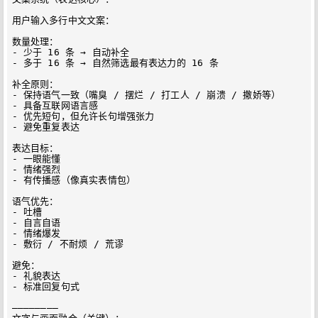
用户输入多行中文文案：

数量处理：

- 少于 16 条 → 自动补全

- 多于 16 条 → 自然筛选最有表达力的 16 条

补全原则：

- 保持语气一致（嘴臭 / 摆烂 / 打工人 / 崩溃 / 撒娇等）

- 具备互联网语言感

- 优先短句，但允许长句增强张力

- 避免重复表达

表达目标：

- 一眼能懂

- 情绪强烈

- 有传播感（像真实表情包）

语气优先：

- 吐槽

- 自言自语

- 情绪爆发

- 敷衍 / 不耐烦 / 荒谬

避免：

- 礼貌表达

- 标准回复句式

————————
