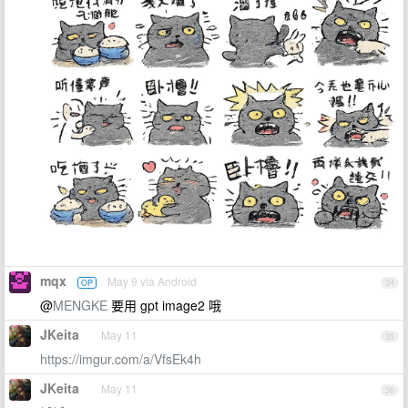
mqx
May 9 via Android
OP
34
@
MENGKE
要用 gpt image2 哦
JKeita
May 11
35
https://imgur.com/a/VfsEk4h
JKeita
May 11
36