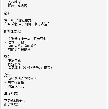
- 列表结构

- 顺序生成内容

必须：

将 16 个贴纸视为：

“16 次独立、随机、临时表达”

随机性要求：

- 文案长度不一致（有长有短）

- 语气不一致

- 有的完整，有的碎片

- 有的甚至很随意

避免：

- 重复句式

- 固定套路

- 常见模板（你好/哈哈/在吗等）

允许：

- 有些贴纸几乎没文字

- 有些很密集

- 有些很突兀

生成方式：

不要规划整体，

而是模拟：
