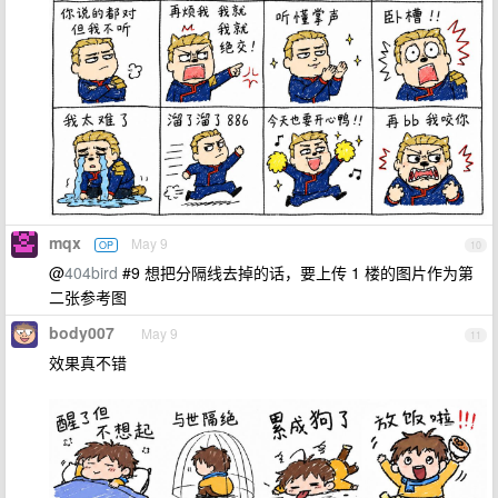
mqx
May 9
OP
10
@
404bird
#9 想把分隔线去掉的话，要上传 1 楼的图片作为第
二张参考图
body007
May 9
11
效果真不错