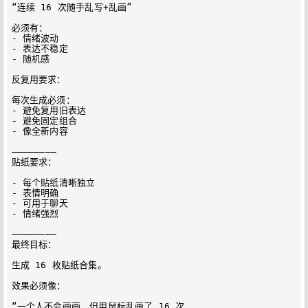
“连续 16 次随手乱写+乱画”

必须有：

- 情绪波动

- 表达不稳定

- 随机感

反复用要求：

每次生成必须：

- 避免复用旧表达

- 避免固定组合

- 像全新内容

————————

贴纸要求：

- 每个贴纸清晰独立

- 表情明确

- 可用于聊天

- 情绪强烈

————————

最终目标：

生成 16 枚贴纸合集。

效果必须像：

“一个人不会画画，但用鼠标乱画了 16 次，
