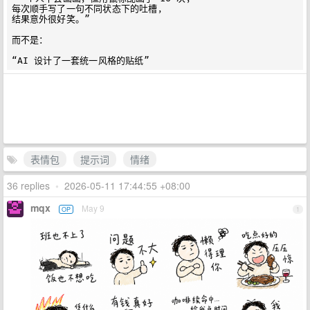
每次顺手写了一句不同状态下的吐槽，

结果意外很好笑。”

而不是：

表情包
提示词
情绪
36 replies
•
2026-05-11 17:44:55 +08:00
mqx
May 9
OP
1