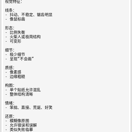
视觉特征：

线条：

- 抖动、不稳定、锯齿明显

- 像鼠标画

形态：

- 比例失衡

- 火柴人或极简结构

- 可变形

细节：

- 极少细节

- 呈现“不会画”

质感：

- 像素感

- 边缘粗糙

构图：

- 单个贴纸允许混乱

- 整体结构清晰

情绪：

- 笨拙、直接、荒诞、好笑

还原：

- 模糊像原图

- 允许错误和误解

- 类似失败临摹
