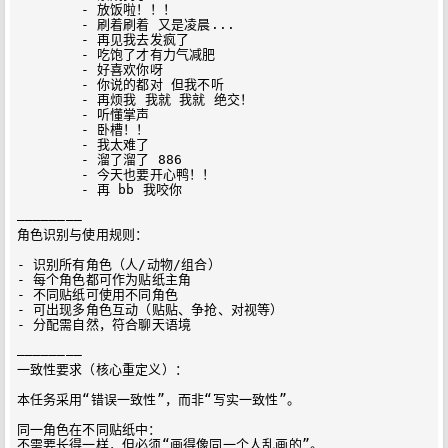
	- 放饭啦！！！	    

	- 刷着刷着 又是凌晨...	    

	- 再见我去发疯了	    

	- 吃饱了才有力气减肥	    

	- 好喜欢你呀	    

	- 你说的都对 但我不听	    

	- 再烦我 我就 我就 绝交！	    

	- 听懂掌声   

	- 卧槽！！	    

	- 我太难了	    

	- 溜了溜了 886	    

	- 今天也要开心鸭！！	    

	- 再 bb 我咬你

————————

角色识别与使用规则：

- 识别所有角色（人/动物/组合）

- 每个角色都可作为贴纸主角

- 不同贴纸可使用不同角色

- 可出现多角色互动（贴贴、争抢、对视等）

- 分配需自然，符合聊天语境

————————

一致性要求（核心重定义）：

本任务采用“错误一致性”，而非“写实一致性”。

同一角色在不同贴纸中：

不需要长得一样，但必须“画得像同一个人乱画的”。
