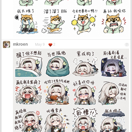
mkroen
May 9
2
7