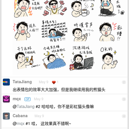
TataJiang
May 9
1
2
出表情包的效率大大加强，但是我继续用我的熊猫头
mqx
May 9
OP
3
@
TataJiang
#2 哈哈哈，你不是彩虹猫头像嘛
Cabana
May 9
4
@
mqx
#1 哇， 这效果真不错啊~