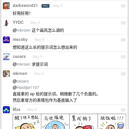
darksword21
May 9
PRO
14
好用好用！
YYDC
May 9
15
@
mkroen
这个画风怎么调的
mscsky
May 9
16
想知道这么长的提示词怎么想出来的
csoarx
May 9
17
@
mkroen
求提示词
mkroen
May 9
18
@
csoarx
@
Haolijia1107
直接拿的 op 给的提示词，稍微删了几个负面的。
然后拿官方的表情包作为基底输入了
Mzs
May 9
19