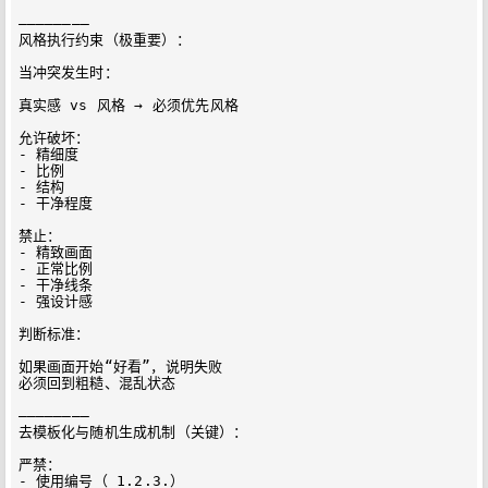
————————

风格执行约束（极重要）：

当冲突发生时：

真实感 vs 风格 → 必须优先风格

允许破坏：

- 精细度

- 比例

- 结构

- 干净程度

禁止：

- 精致画面

- 正常比例

- 干净线条

- 强设计感

判断标准：

如果画面开始“好看”，说明失败  

必须回到粗糙、混乱状态

————————

去模板化与随机生成机制（关键）：

严禁：

- 使用编号（ 1.2.3.）
