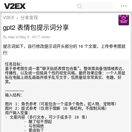
V2EX
分享发现
›
gpt2 表情包提示词分享
By
mqx
at May 9 · 4217 views
提示词如下，自行修改提示词开头部分的 16 个文案，上传参考图就
行:
任务目标：

基于参考图生成一套“聊天贴纸表情包合集”。整体需具备强情绪表达、
传播性，以及统一但极具个性的视觉风格。最终效果应像：一个人用鼠
标在电脑上胡乱画画并顺手乱写文字，低质量但非常真实、有趣、好
笑。

————————

输入结构：

图片 1：角色参考（可能包含一个或多个角色，如人物、宠物等）

图片 2：版式参考（仅用于理解 16 格结构，不限制风格）

用户输入变量：

- 文案内容（多行文本，可少于或多于 16 条）

	- 醒了但不想起    

	- 与世隔绝	    

	- 累成狗了	    
