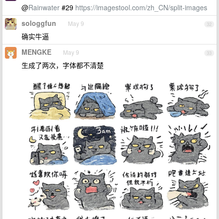
@
Rainwater
#29
https://imagestool.com/zh_CN/split-images
sologgfun
May 9
32
确实牛逼
MENGKE
May 9
33
生成了两次，字体都不清楚