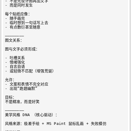
- 不是先设计图再加文字

- 而是同时发生

每个贴纸应像：

- 随手画完

- 临时想到一句话写上去

- 有点敷衍甚至随意

————————

图文关系：

图与文字必须形成：

- 吐槽关系

- 情绪强化

- 自言自语

- 或轻微不匹配（增强荒诞）

允许：

- 文案和表情不完全对应

- 出现“跑题幽默”

目标：

不是精准，而是好笑

————————

美学风格 DNA （核心驱动）：

风格来源：极差手绘 + MS Paint 鼠标乱画 + 失败模仿
