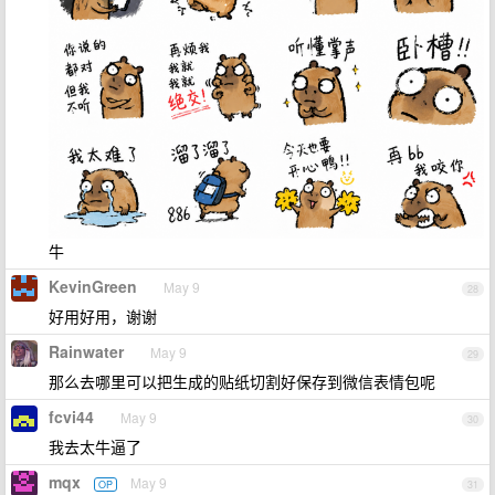
牛
KevinGreen
May 9
28
好用好用，谢谢
Rainwater
May 9
29
那么去哪里可以把生成的贴纸切割好保存到微信表情包呢
fcvi44
May 9
30
我去太牛逼了
mqx
May 9
OP
31