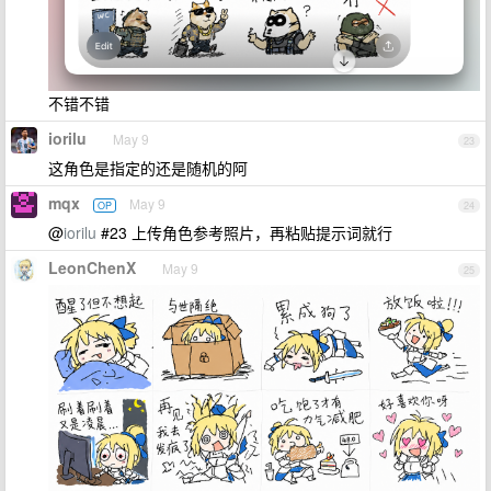
不错不错
iorilu
May 9
23
这角色是指定的还是随机的阿
mqx
May 9
OP
24
@
iorilu
#23 上传角色参考照片，再粘贴提示词就行
LeonChenX
May 9
25