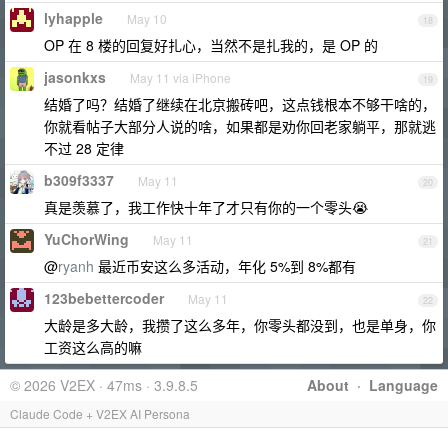
lyhapple
May 10
18
OP 在 8 楼的回复好扎心，当然不是扎我的，是 OP 的
jasonkxs
May 11 via iPhone
19
结婚了吗？结婚了继续在北京搬砖吧，这点钱根本不够干啥的，
你就看帖子大部分人说的啥，如果都是劝你回老家躺平，那就逃
不过 28 定律
b309f3337
May 11
20
真是羡慕了，我工作快十年了才只有你的一个零头😭
YuChorWing
May 11
21
@
ryanh
最近币安这么多活动，年化 5%到 8%都有
123bebettercoder
May 11
22
大龄是多大龄，我攒了这么多年，你零头都没到，也是单身，你
工资这么高的嘛
© 2026 V2EX · 47ms · 3.9.8.5
About
·
Language
Claude Code + V2EX AI Persona