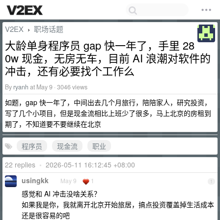
V2EX
职场话题
›
大龄单身程序员 gap 快一年了，手里 28
0w 现金，无房无车，目前 AI 浪潮对软件的
冲击，还有必要找个工作么
By
ryanh
at May 9 · 3046 views
如题，gap 快一年了，中间出去几个月旅行，陪陪家人，研究投资，
写了几个小项目，但是现金流相比上班少了很多，马上北京的房租到
期了，不知道要不要继续在北京
程序员
现金流
职业
22 replies
•
2026-05-11 16:12:45 +08:00
usingkk
May 9
1
1
感觉和 AI 冲击没啥关系？
如果我是你，我就离开北京开始旅居，搞点投资覆盖掉生活成本
还是很容易的吧