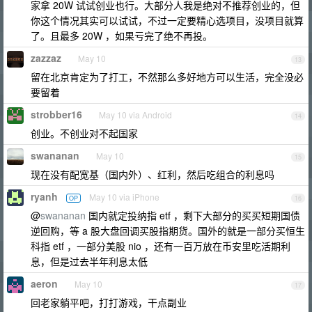
家拿 20W 试试创业也行。大部分人我是绝对不推荐创业的，但
你这个情况其实可以试试，不过一定要精心选项目，没项目就算
了。且最多 20W ，如果亏完了绝不再投。
zazzaz
May 10
13
留在北京肯定为了打工，不然那么多好地方可以生活，完全没必
要留着
strobber16
May 10 via Android
14
创业。不创业对不起国家
swananan
May 10
15
现在没有配宽基（国内外）、红利，然后吃组合的利息吗
ryanh
May 10 via iPhone
OP
16
@
swananan
国内就定投纳指 etf ，剩下大部分的买买短期国债
逆回购，等 a 股大盘回调买股指期货。国外的就是一部分买恒生
科指 etf ，一部分美股 nio ，还有一百万放在币安里吃活期利
息，但是过去半年利息太低
aeron
May 10
17
回老家躺平吧，打打游戏，干点副业