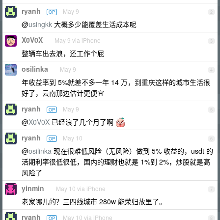
ryanh
May 9
OP
2
@
usingkk
大概多少能覆盖生活成本呢
X0V0X
May 9 via iPhone
3
整辆车出去浪，还工作个屁
osilinka
May 9
4
年收益率到 5%就差不多一年 14 万，到重庆这样的城市生活很
好了，云南那边估计更便宜
ryanh
May 9
OP
5
@
X0V0X
已经浪了几个月了啊
ryanh
May 10
OP
6
@
osilinka
现在很难低风险（无风险）做到 5% 收益的，usdt 的
活期利率很低很低，国内的理财也就是 1%到 2%，炒股就是高
风险了
yinmin
May 10 via iPhone
7
老家哪儿的？三四线城市 280w 能荣归故里了。
ryanh
May 10 via iPhone
OP
8