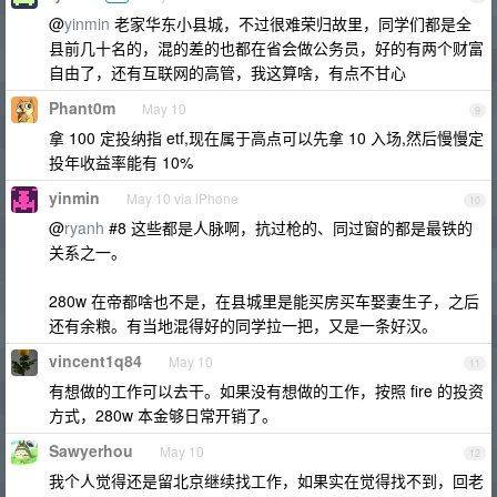
@
yinmin
老家华东小县城，不过很难荣归故里，同学们都是全
县前几十名的，混的差的也都在省会做公务员，好的有两个财富
自由了，还有互联网的高管，我这算啥，有点不甘心
Phant0m
May 10
9
拿 100 定投纳指 etf,现在属于高点可以先拿 10 入场,然后慢慢定
投年收益率能有 10%
yinmin
May 10 via iPhone
10
@
ryanh
#8 这些都是人脉啊，抗过枪的、同过窗的都是最铁的
关系之一。
280w 在帝都啥也不是，在县城里是能买房买车娶妻生子，之后
还有余粮。有当地混得好的同学拉一把，又是一条好汉。
vincent1q84
May 10
11
有想做的工作可以去干。如果没有想做的工作，按照 fire 的投资
方式，280w 本金够日常开销了。
Sawyerhou
May 10
12
我个人觉得还是留北京继续找工作，如果实在觉得找不到，回老