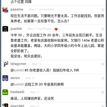
占个位置 同蹲
passive
May 11 via Android
4
现在生活不是问题。只要眼光不要太高，工作总能找到。但是将
来养老，如果第一支柱靠不住，怎么办？
just4id
May 11 via iPhone
1
5
今年 50 ，外企远程工作 20 余年，三年前失业现已躺平。生活
靠老婆工作，老家有店面收租补贴家用，欠银行 140w 老婆公积
金基本能覆盖，两娃，大的小学四年级小的今年上幼儿园，算是
全职奶爸了。
我坚信，明天会更好。
idragonet
May 11
6
@
just4id
#5 你老婆收入高！我媳妇年收入 5W.
aeron
May 11
7
@
just4id
远程工作 20 年是真的爽啊
fredweili
May 11
8
废话，上班赚钱养家，还没死
dna1982
May 11
9