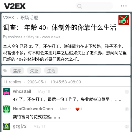
V2EX
职场话题
›
调查： 年龄 40+ 体制外的你靠什么生活
By
coolrice1
at May 10 · 2659 views
本人今年已经 35 了，还在打工，赚钱能力在走下坡路，孩子还小，
积蓄也不多，时不时会焦虑几年之后假如失业了怎么办，想问问站里
已经的 40+的体制外的老哥们现在怎么样。
焦虑
失业
生活
11 replies
•
2026-05-11 19:45:53 +08:00
whcattail
May 10
1
47 了，还在打工，最后一份工作了，失业就被迫躺平 。。。
NonClockworkChen
May 11
1
2
期待富哥的花式炫富。。。
gcgj72
May 11
3