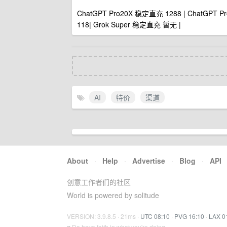
ChatGPT Pro20X 稳定直充 1288 | ChatGPT P
118| Grok Super 稳定直充 暂无 |
AI
特价
渠道
About
·
Help
·
Advertise
·
Blog
·
API
创意工作者们的社区
World is powered by solitude
VERSION: 3.9.8.5 · 21ms ·
UTC 08:10
·
PVG 16:10
·
LAX 0
♥ Do have faith in what you're doing.