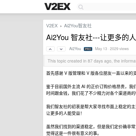
V2EX
Ai2You智友社
›
Ai2You 智友社---让更多
Ai2You
·
·
May 13
· 2029 views
PRO
This topic created in 87 days ago, the infor
首先感谢 V 版管理和 V 版各位朋友一直以来的
鉴于目前国外主流 AI 的正价订购价格昂贵，我
时间跟金钱，我们花了不少精力对各个渠道商的特
我们智友社的初衷是帮大家寻找市面上稳定的主流 
让更多的人能受益！
虽然我们找到的渠道稳定，但是我们定价确非常
觉得这是一件很有意义的事。