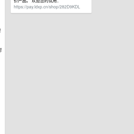
价产品。 欢迎您的试用：
https://pay.ldxp.cn/shop/282D9KDL
较
时