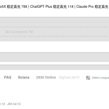
ro5X 稳定直充 788 | ChatGPT Plus 稳定直充 118 | Claude Pro 稳定直充
No Comments Yet
·
FAQ
·
Solana
·
2935 Online
Highest 6679
·
Select Langua
1:10
·
JFK 04:10