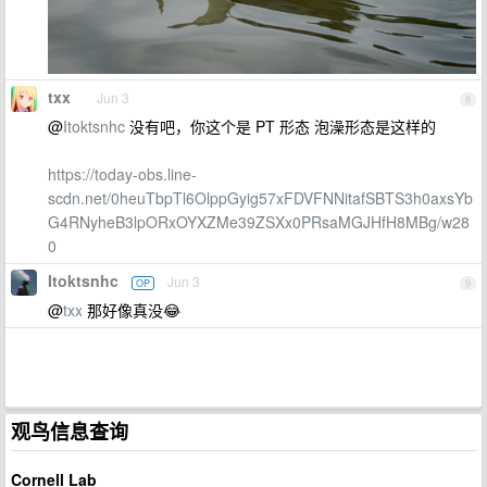
txx
Jun 3
8
@
Itoktsnhc
没有吧，你这个是 PT 形态 泡澡形态是这样的
https://today-obs.line-
scdn.net/0heuTbpTl6OlppGyig57xFDVFNNitafSBTS3h0axsYb
G4RNyheB3lpORxOYXZMe39ZSXx0PRsaMGJHfH8MBg/w28
0
Itoktsnhc
Jun 3
OP
9
@
txx
那好像真没😂
观鸟信息查询
Cornell Lab