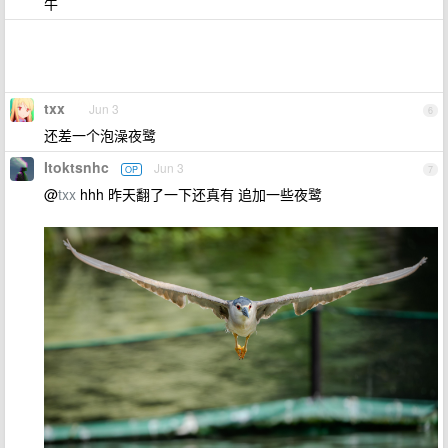
牛
txx
Jun 3
6
还差一个泡澡夜鹭
Itoktsnhc
Jun 3
OP
7
@
txx
hhh 昨天翻了一下还真有 追加一些夜鹭