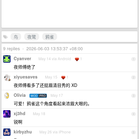
鸟
夜鹭
鸦雀
9 replies
•
2026-06-03 13:53:37 +08:00
Cyanver
May 14 via Android
1
1
夜师傅绝了
xiyuesaves
May 15
1
2
夜师傅看多了还挺眉清目秀的 XD
Olivia
May 17
MOD
PRO
3
可爱！鸦雀这个角度看起来浓眉大眼的。
xj3hd
May 18
4
锐啊
kirbyzhu
May 26 via iPhone
5