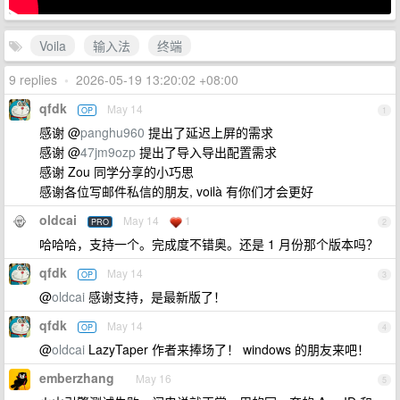
Voila
输入法
终端
9 replies
•
2026-05-19 13:20:02 +08:00
qfdk
May 14
OP
1
感谢 @
panghu960
提出了延迟上屏的需求
感谢 @
47jm9ozp
提出了导入导出配置需求
感谢 Zou 同学分享的小巧思
感谢各位写邮件私信的朋友, voilà 有你们才会更好
oldcai
May 14
1
PRO
2
哈哈哈，支持一个。完成度不错奥。还是 1 月份那个版本吗？
qfdk
May 14
OP
3
@
oldcai
感谢支持，是最新版了！
qfdk
May 14
OP
4
@
oldcai
LazyTaper 作者来捧场了！ windows 的朋友来吧！
emberzhang
May 16
5