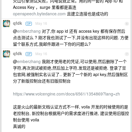
火山引擎测试失败，闪电说就正常。用的同一套的 App ID 和
Access Key ，surge 里看都是直连
openspeech.bytedance.com
且建立连接也是成功的
qfdk
May 16
OP
6
@
emberzhang
对了,你 app id 还有 access key 都有保存然后
点击测试么 ? 刚才我也测试了一下,并没有出现这样的问题. 方便
留个联系方式,我邮件跟进一下你的问题么?
qfdk
May 16
OP
7
@
emberzhang
我刚才使用老的凭证,可以使用,然后删除了一个
字符,再次测试被拒绝,然后加上字符,发现还是被拒绝. 登录了豆
包官网,被强制实名认证了.. 更新了一个新的 api key,然后强制区
分了新版控制台还有旧版控制台
https://www.volcengine.com/docs/6561/1354869?lang=zh
这是火山的最新文档认证方式不一样, voila 开发的时候使用的是
老控制台, 新控制台根据用户的需求度进行推进, 建议使用旧版控
制台使用 voila
真诚的