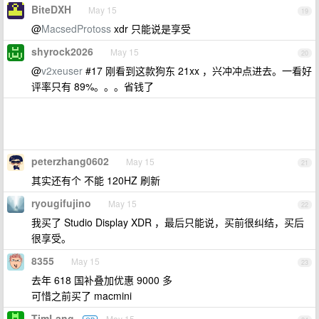
BiteDXH
May 15
19
@
MacsedProtoss
xdr 只能说是享受
shyrock2026
May 15
20
@
v2xeuser
#17 刚看到这款狗东 21xx ，兴冲冲点进去。一看好
评率只有 89%。。。省钱了
peterzhang0602
May 15
21
其实还有个 不能 120HZ 刷新
ryougifujino
May 15
22
我买了 Studio Display XDR ，最后只能说，买前很纠结，买后
很享受。
8355
May 15
23
去年 618 国补叠加优惠 9000 多
可惜之前买了 macmini
TimLang
May 15