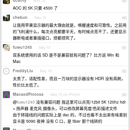
dcatfly
May 15
29
AOC 的 5K 只要 4500 了
chekun
May 15
30
让我用苹果显示器的最大理由就是，唤醒速度和可靠性。之前用
的飞利浦什么，每次点亮都要半天，有时候点亮不了，还要显示
器断电或者重插接口，烦都烦死了。
fuwu1245
May 15
31
双系统使用的话 SD 是不是兼容就有问题了？比方说 Win 和
Mac
FreddyLiu
May 15
32
太贵了，适配性差，而且一万块的显示器没有 HDR 没有高刷，
性价比太低了。
MacsedProtoss
May 15 via iPhone
33
@
fuwu1245
没有兼容问题 我这里可以点亮/12bit 5K 120hz hdr
+ 扬声器 麦克风 摄像头，可以修改屏幕亮度/色彩描述文件
由于转接线的问题实际上是 dsc 的，不过也看不太出来有啥差别
显卡是 5090 夜神 没有 C 口，是 fiber 那个线转的