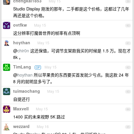
chengkai1853
May 15
39
Studio Display 刚发的那年，二手都是这个价格，这都过了几年
再还是这个价格。
ovtfkw
May 15
40
这分辨率打魔兽世界的帧率有点顶啊
hoythan
May 15
41
@
chir0n
这还保值，可调节支架款我买的时候是 1.5 万。现在才
8k 。
TimLang
May 15
OP
42
@
hoythan
所以苹果贵的东西要买首发就少亏点。我这款 24 年
8 月的就明显多亏了。
tuimaochang
May 15
43
自提还行
Maxvell
May 15
44
1400 买的未来视野 5K 路过
wezzard
May 16
45