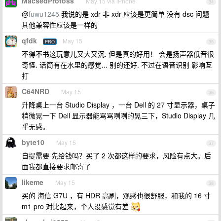
MacsedProtoss
May 15 via iPhone
34
@
fuwu1245
我说的是 xdr 非 xdr 应该是更简单 没有 dsc 问题
其他兼容性应该是一样的
qfdk
May 15
PRO
35
不得不书这玩意儿又大又沉. 但是真的好用！ 会是扬声器低音很
奇怪. 话筒有在水里的感觉... 别的还好. 不过在语音识别 影响互
打
C64NRD
May 15
36
升降桌上一台 Studio Display ，一台 Dell 的 27 寸显示器，桌子
稍微晃一下 Dell 显示器能骂骂咧咧的晃三下，Studio Display 几
乎无感。
byte10
May 15
37
自提需要 先给钱吗？买了 2 次都这样的要求，风险有点大。后
面我都直接要求邮寄了
likeme
May 15
38
买的 海信 G7U ，有 HDR 高刷，观感也很舒服，和我的 16 寸
m1 pro 对比起来，个人没感觉有差