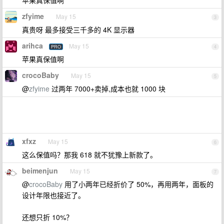
苹果真保值啊
zfyime
May 15
3
真贵呀 最多接受三千多的 4K 显示器
arihca
May 15
PRO
4
苹果真保值啊
crocoBaby
May 15
5
@
zfyime
过两年 7000+卖掉,成本也就 1000 块
xfxz
May 15
6
这么保值吗？那我 618 就不犹豫上新款了。
beimenjun
May 15
7
@
crocoBaby
用了小两年已经折价了 50%，再用两年，面板的
设计年限也接近了。
还想只折 10%？