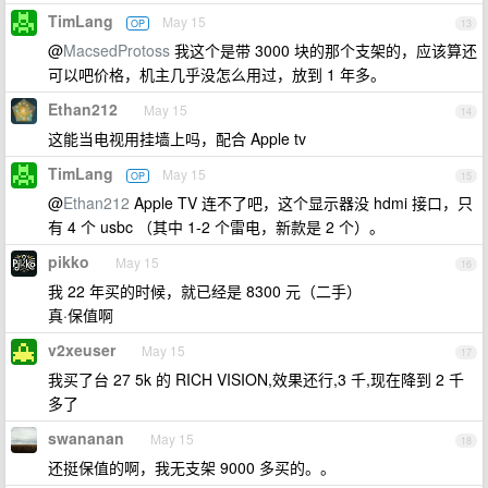
TimLang
May 15
OP
13
@
MacsedProtoss
我这个是带 3000 块的那个支架的，应该算还
可以吧价格，机主几乎没怎么用过，放到 1 年多。
Ethan212
May 15
14
这能当电视用挂墙上吗，配合 Apple tv
TimLang
May 15
OP
15
@
Ethan212
Apple TV 连不了吧，这个显示器没 hdmi 接口，只
有 4 个 usbc （其中 1-2 个雷电，新款是 2 个）。
pikko
May 15
16
我 22 年买的时候，就已经是 8300 元（二手）
真·保值啊
v2xeuser
May 15
17
我买了台 27 5k 的 RICH VISION,效果还行,3 千,现在降到 2 千
多了
swananan
May 15
18
还挺保值的啊，我无支架 9000 多买的。。