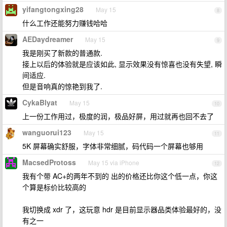
yifangtongxing28
May 15
8
什么工作还能努力赚钱哈哈
AEDaydreamer
May 15
9
我是刚买了新款的普通款.
接上以后的体验就是应该如此, 显示效果没有惊喜也没有失望, 瞬
间适应.
但是音响真的惊艳到我了.
CykaBlyat
May 15
10
上一份工作用过，极度的润，极品好屏，用过就再也回不去了
wanguorui123
May 15
11
5K 屏幕确实舒服，字体非常细腻，码代码一个屏幕也够用
MacsedProtoss
May 15 via iPhone
12
我有个带 AC+的两年不到的 出的价格还比你这个低一点，你这
个算是标价比较高的
我切换成 xdr 了，这玩意 hdr 是目前显示器品类体验最好的，没
有之一