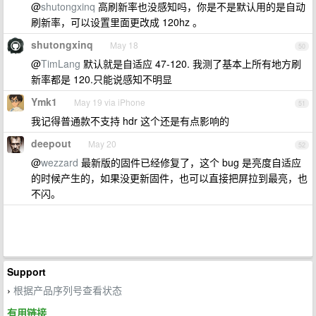
@
shutongxinq
高刷新率也没感知吗，你是不是默认用的是自动
刷新率，可以设置里面更改成 120hz 。
shutongxinq
May 18
50
@
TimLang
默认就是自适应 47-120. 我测了基本上所有地方刷
新率都是 120.只能说感知不明显
Ymk1
May 19 via iPhone
51
我记得普通款不支持 hdr 这个还是有点影响的
deepout
May 20
52
@
wezzard
最新版的固件已经修复了，这个 bug 是亮度自适应
的时候产生的，如果没更新固件，也可以直接把屏拉到最亮，也
不闪。
Support
根据产品序列号查看状态
›
有用链接