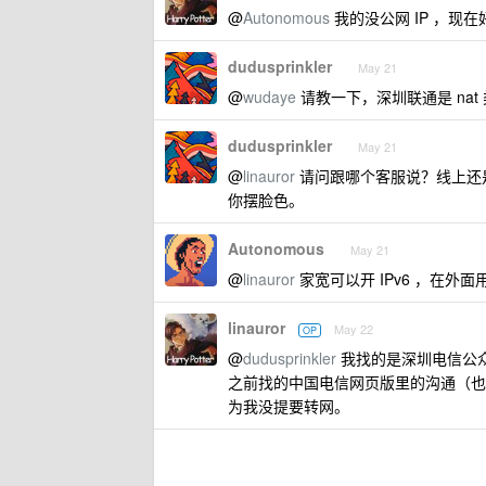
@
Autonomous
我的没公网 IP ，现
dudusprinkler
May 21
@
wudaye
请教一下，深圳联通是 nat
dudusprinkler
May 21
@
linauror
请问跟哪个客服说？线上还
你摆脸色。
Autonomous
May 21
@
linauror
家宽可以开 IPv6 ，在外面
linauror
May 22
OP
@
dudusprinkler
我找的是深圳电信公
之前找的中国电信网页版里的沟通（也
为我没提要转网。