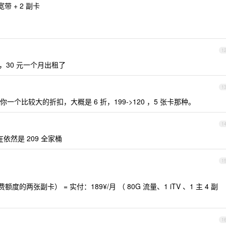
宽带 + 2 副卡
1
 ，30 元一个月出租了
1
个比较大的折扣，大概是 6 折，199->120 ，5 张卡那种。
1
依然是 209 全家桶
1
额度的两张副卡） = 实付：189¥/月 （ 80G 流量、1 iTV 、1 主 4 副
1