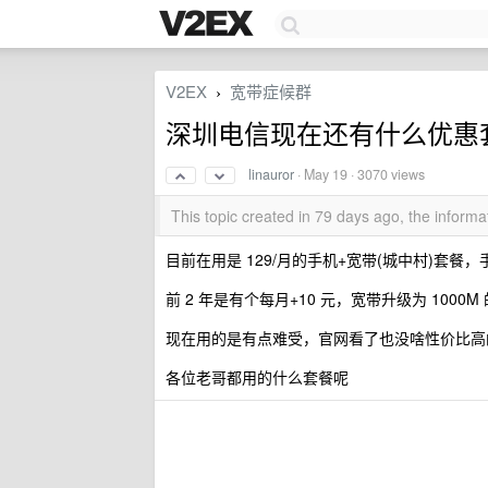
V2EX
宽带症候群
›
深圳电信现在还有什么优惠
linauror
·
May 19
· 3070 views
This topic created in 79 days ago, the infor
目前在用是 129/月的手机+宽带(城中村)套餐，手机
前 2 年是有个每月+10 元，宽带升级为 10
现在用的是有点难受，官网看了也没啥性价比高
各位老哥都用的什么套餐呢