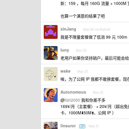
新：159 ，每月 160G 流量 + 1000M 
也算一个满意的结果了吧
xinJang
May 20 via Android
我是不限量套餐做了低消 99 元 100m
luny
May 20
老用户如果你坚持销户，最后可能会给你一
wske
May 20
唉，为了公网 IP 我都不敢换套餐，现在
Autonomous
May 20
@
fish2050
我和你差不多
169¥/月（主套餐） + 20¥/月（超出免费
卡、1000M⬇️50M⬆️、公网 IP ）
linauror
May 21
OP