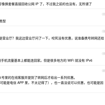
在好像换套餐直接回收公网 IP 了，不过我之前的也没有，无所谓了
1
 类型
1
是营业厅？我这边营业厅问了一下，咬死没有优惠，说准备携号转网还给
1
用手机流量基本上都能连回家。但是很多地方的 WiFi 就没有 IPv6
2
众号里的在线客服并提到了转网后才给出一系列优惠。
可能是电信 APP 里，不太记得了），也一直没说可以优惠，也可能是因