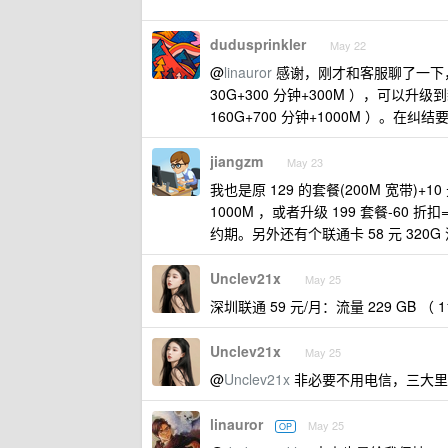
dudusprinkler
May 22
@
linauror
感谢，刚才和客服聊了一下，给
30G+300 分钟+300M ），可以升级到
160G+700 分钟+1000M ）。在纠
jiangzm
May 23
我也是原 129 的套餐(200M 宽带)+1
1000M ，或者升级 199 套餐-60 折扣
约期。另外还有个联通卡 58 元 320G
Unclev21x
May 25
深圳联通 59 元/月：流量 229 GB （
Unclev21x
May 25
@
Unclev21x
非必要不用电信，三大里
linauror
May 25
OP