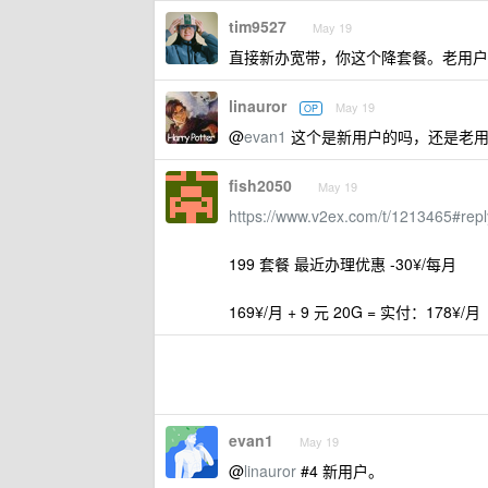
tim9527
May 19
直接新办宽带，你这个降套餐。老用户
linauror
May 19
OP
@
evan1
这个是新用户的吗，还是老用
fish2050
May 19
https://www.v2ex.com/t/1213465#rep
199 套餐 最近办理优惠 -30¥/每月
169¥/月 + 9 元 20G = 实付：178¥
evan1
May 19
@
linauror
#4 新用户。