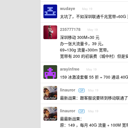
wudaye
May 19
太坑了，不如深圳联通千兆宽带+60G 
235777178
May 19
深圳移动 300M=30 元
办一张大流量卡，39 元。
69=130g 流量+300m 宽带。
宽带有 200 的初装费（城中村）但是安
arayinfree
May 19
159 冰激凌套餐 55 折 = 700 通话 4
linauror
May 19
OP
最新战果：跟客服说要转到移动联通了，给
linauror
May 19
OP
最最新战果：
原：149 ，每月 40G 流量 + 100M 宽带