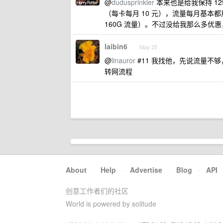
@
dudusprinkler
本来也是给我保持 12
（每卡每月 10 元），流量每月基本都
160G 流量）。不过没给我那么多优
laibin6
May 25
@
linauror
#11 我找他，先说流量不
转网流程
About
·
Help
·
Advertise
·
Blog
·
API
创意工作者们的社区
World is powered by solitude