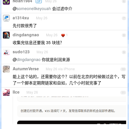
Noah1984
May 26
OP
6
@
someonelikeyouah
会过滤中介
a1314xu
May 26
7
先付款很秀了
dingdangnao
May 26
1
8
收集完信息还要我 35 块钱？
sudo123
May 26
9
@
dingdangnao
你就是利润来源
AutumnVerse
May 26 via iPhone
10
能上这个站的，还需要你这个？以前在北京的时候做过这个，写
了一个脚本定期爬链家和自如，几个小时就完事了
IIce
May 26
11