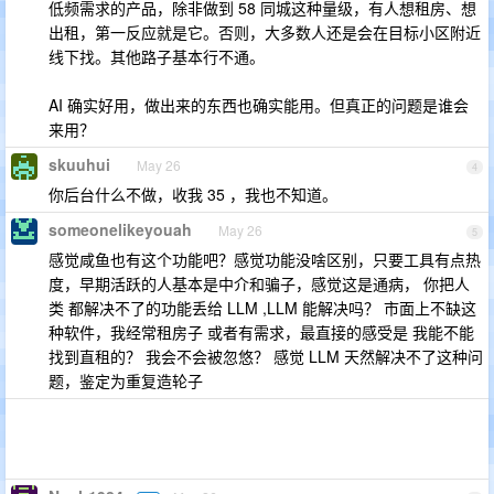
低频需求的产品，除非做到 58 同城这种量级，有人想租房、想
出租，第一反应就是它。否则，大多数人还是会在目标小区附近
线下找。其他路子基本行不通。
AI 确实好用，做出来的东西也确实能用。但真正的问题是谁会
来用？
skuuhui
May 26
4
你后台什么不做，收我 35 ，我也不知道。
someonelikeyouah
May 26
5
感觉咸鱼也有这个功能吧？感觉功能没啥区别，只要工具有点热
度，早期活跃的人基本是中介和骗子，感觉这是通病， 你把人
类 都解决不了的功能丢给 LLM ,LLM 能解决吗？ 市面上不缺这
种软件，我经常租房子 或者有需求，最直接的感受是 我能不能
找到直租的？ 我会不会被忽悠？ 感觉 LLM 天然解决不了这种问
题，鉴定为重复造轮子