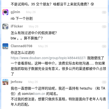
不是试用吗，35 交个朋友？啥都没干上来就先缴费？😰
gjinin
May 26
12
nb 下一个孙割
iFlicker
May 26
13
怎么有效过滤中介的假房源呢？
btw 。。算不算推广？
Clannad0708
May 26
14
你这怎么过滤的
https://www.douban.com/group/topic/488449227/
我随便找了
一个查看原帖，这种一眼中介，浪费实际去和他沟通..... 你如果
是指抓取帖子数据完全没有意义，很多公开的渠道都被中介占领
了
jerfoxu
May 26
15
我也一直想做一个这样的站呢，我还一直持有 hetazhu （和 TA
住）点 com/cn/
com.cn
的域名。
不过我的想法是，想要只做房东直租，特别是面向于老年人与青
年人的匹配。