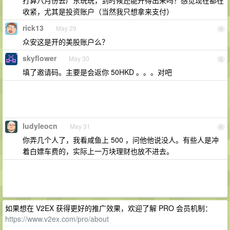
打算八月份去广东玩玩，到时候还能开得出来吗？感觉现在都在
收紧，尤其是投资账户（当然我只想拿来支付）
rick13
May 29
4
众安这是开的美股账户么？
skyflower
May 30
5
填了邀请码。主要是会返你 50HKD 。。。对吧
ludyleocn
May 31
6
你弄几个人了，我看咸鱼上 500 ，问他他说没人。有些人是冲
着白嫖车费的，实际上一万块理财也放不进去。
如果想在 V2EX 获得更好的推广效果，欢迎了解 PRO 会员机制：
https://www.v2ex.com/pro/about