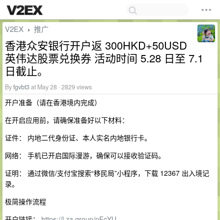
V2EX
推广
›
香港众安银行开户返 300HKD+50USD
英伟达股票兑换券 活动时间 5.28 日至 7.1
日截止。
By
fgvbt3
at May 28 · 2829 views
开户准备（请在香港境内完成）
在开启应用前，请确保准备好以下材料：
证件： 内地二代身份证、本人实名内地银行卡。
网络： 手机已开启国际漫游，确保可以接收验证码。
证明： 通过微信/支付宝搜索“移民局”小程序，下载 12367 出入境记
录。
极简操作流程
开户链接：
https://l.za.group/pFcYU