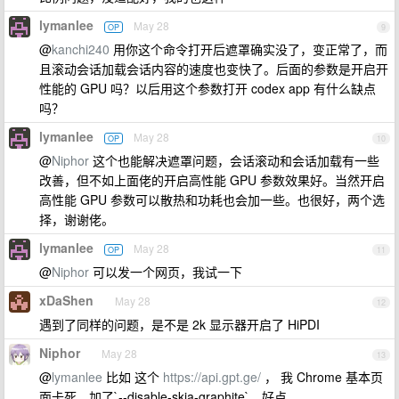
lymanlee
May 28
OP
9
@
kanchi240
用你这个命令打开后遮罩确实没了，变正常了，而
且滚动会话加载会话内容的速度也变快了。后面的参数是开启开
性能的 GPU 吗？以后用这个参数打开 codex app 有什么缺点
吗？
lymanlee
May 28
OP
10
@
Niphor
这个也能解决遮罩问题，会话滚动和会话加载有一些
改善，但不如上面佬的开启高性能 GPU 参数效果好。当然开启
高性能 GPU 参数可以散热和功耗也会加一些。也很好，两个选
择，谢谢佬。
lymanlee
May 28
OP
11
@
Niphor
可以发一个网页，我试一下
xDaShen
May 28
12
遇到了同样的问题，是不是 2k 显示器开启了 HiPDI
Niphor
May 28
13
@
lymanlee
比如 这个
https://api.gpt.ge/
， 我 Chrome 基本页
面卡死，加了`--disable-skia-graphite`，好点