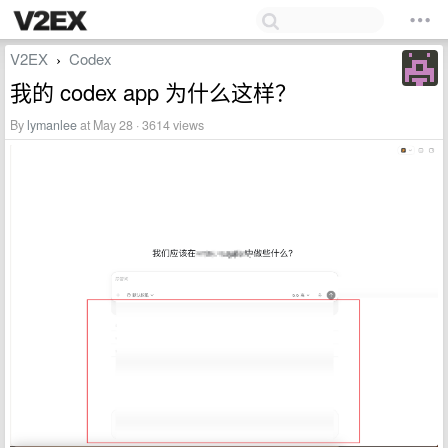
V2EX
Codex
›
我的 codex app 为什么这样？
By
lymanlee
at May 28 · 3614 views