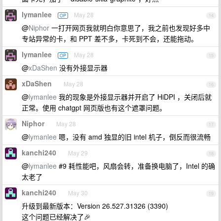
lymanlee
May 28
OP
14
@
Niphor
一打开网页我就明白你意思了，我之前也发现好多中
专站异常的卡，和 PPT 差不多，卡死到不会，还能拖动。
lymanlee
May 28
OP
15
@
xDaShen
没有外接显示器
xDaShen
May 28
16
@
lymanlee
我的现象是外接显示器并开启了 HiDPI ，关闭后就
正常。使用 chatgpt 网页版也有这个遮罩问题。
Niphor
May 28
17
@
lymanlee
嗯，没有 amd 独显的旧 intel 机子，倒反而很流畅
kanchi240
May 29
18
@
lymanlee
#9 耗性能吧，风扇会转，准备换电脑了，Intel 的确
太老了
kanchi240
May 30
19
升级到最新版本：Version 26.527.31326 (3390)
这个问题已经解决了🎉