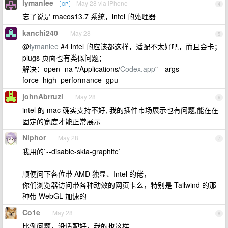
lymanlee
May 28 via iPhone
OP
4
忘了说是 macos13.7 系统，intel 的处理器
kanchi240
May 28
5
@
lymanlee
#4 intel 的应该都这样，适配不太好吧，而且会卡；
plugs 页面也有类似问题；
解决：open -na "/Applications/
Codex.app
" --args --
force_high_performance_gpu
johnAbrruzi
May 28
6
intel 的 mac 确实支持不好, 我的插件市场展示也有问题,能在在
固定的宽度才能正常展示
Niphor
May 28
7
我用的`--disable-skia-graphite`
顺便问下各位带 AMD 独显、Intel 的佬，
你们浏览器访问带各种动效的网页卡么，特别是 Tailwind 的那
种带 WebGL 加速的
Co1e
May 28
8
比例问题，没适配好，我的也这样