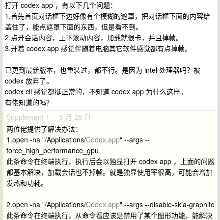
打开 codex app ，有以下几个问题：
1.首先首页对话框下边好像有个模糊的遮罩，把对话框下面的内容给
盖住了，能点遮罩下面的东西，但是看不到。
2.点开会话内容，上下滚动内容，加载就很卡，并且掉帧。
3.开着 codex app 感觉伴随着电脑其它软件感觉都有点掉帧。
已更到最新版本，也重装过，都不行。是因为 intel 处理器吗？被
codex 放弃了。
codex cli 感觉都挺正常的，不知道 codex app 为什么这样。
有佬知道的吗？
Supplement 1 · 5 月 28 日
两位佬提供了解决办法：
1.open -na "/Applications/
Codex.app
" --args --
force_high_performance_gpu
此条命令在终端执行，执行后会以独显打开 codex app ，上面的问题
都基本解决，加载会话也不掉帧。就是独显使用率很高，可能会增加
发热和功耗。
2.open -na "/Applications/
Codex.app
" --args --disable-skia-graphite
此条命令在终端执行，从命令看应该是禁用了某个图形功能，能解决