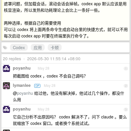
遮罩问题，但加载会话，滚动会话会掉帧。codex app 默认应该是用
核显渲染，所以发热和功耗理论上会比上一条好一些。
两种选择，根据自己的需要使用
可以让 codex 将上面两条命令生成启动台里的快捷方式，就可以不用
每次启动 codex app 时要在终端里执行命令了。
Codex
应用
卡顿
20 replies
•
2026-05-30 11:55:14 +08:00
poyanhu
May 28
1
把截图给 codex ，codex 不会自己调吗？
lymanlee
May 28
OP
2
@
poyanhu
给过他，他没有解决掉，他试过几个操作，都没什
么用
poyanhu
May 28
3
它自己分析不出原因吗？ codex 解决不了，问下 claude 。要么
就缩放下 codex 窗口。或者换个系统试试。