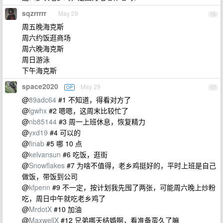
sqzrrrrr
May 29
16
周五晚海克斯
周六约饭逛商场
周六晚海克斯
周日游泳
下午海克斯
space2020
May 29
OP
17
@
89adc64
#1 不知道，得看对方了
@
lgwhx
#2 嗯嗯，这周末比较忙了
@
nb85144
#3 周一上班休息，恢复精力
@
yxd19
#4 可以的
@
finab
#5 哪 10 点
@
kelvansun
#6 吃饭，逛街
@
Snowflakes
#7 为啥不值得，老乡鸡挺好的，平时上班是自己
做饭，带饭到公司
@
kfpenn
#9 不一定，按计划我先囤了两张，可能周六晚上炒粉
吃，周日中午就吃老乡鸡了
@
MrdotX
#10 加油
@
MaxwellX
#12 兄弟哪天结婚啊，看准备蛮久了嘛