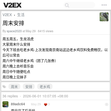
V2EX
生活
›
周末安排
By
space2020
at May 29 · 6415 views
周五周五，生龙活虎
大家周末什么安排
今天下班去吃老乡鸡-上次发现南京南站这边老乡鸡饮料免费畅饮，以
后可以常去
周六中午继续老乡鸡（团了几张券）
周六晚上去听音乐会
周日中午随便吃点
周日晚上见妹子
周末
安排
老乡鸡
36 replies
•
2026-06-01 10:07:05 +08:00
89adc64
May 29
3
1
周日见了后干吗