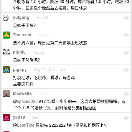
今晚练背 1.5 小时，爬坡 30 分钟，周六练肩 1.5 小时，爬坡 30
分钟，回家洗个澡然后去按脚，周日休息
yulgang
May 29
30
见妹子干嘛？
7beloved
May 29
31
要不周六见，周日见第二天影响上班状态
niubi8
May 29
32
见妹子然后呢？
pigspy
May 29 via Android
33
打羽毛球，吃烧烤，看球，玩游戏
主要这几样
MaxwellX
Jun 1
34
@
space2020
#17 结婚一步步的来，这周去拍婚纱照嘿嘿，选
了个 1k5 的婚纱写真，到时候给兄弟们返返图
yxd19
Jun 1
35
@
LeanTide
只能先 2222222 弹小星星和粉刷匠 hh