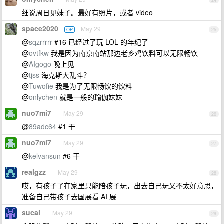
24
细说周日见妹子。最好有照片，或者 video
space2020
May 29
OP
25
@
sqzrrrrr
#16 已经过了玩 LOL 的年纪了
@
ovtfkw
我是因为南京南站那边老乡鸡饮料可以无限畅饮
@
AIgogo
晚上见
@
tjss
海克斯大乱斗？
@
Tuwofie
我是为了无限畅饮的饮料
@
onlychen
就是一般的瑜伽妹妹
nuo7mi7
May 29
26
@
89adc64
#1 干
nuo7mi7
May 29
27
@
kelvansun
#6 干
realgzz
May 29
28
哎，有孩子了在家里只能陪孩子玩，出去自己玩又不太好意思，
准备自己带孩子去国展看 AI 展
sucai
May 29
29