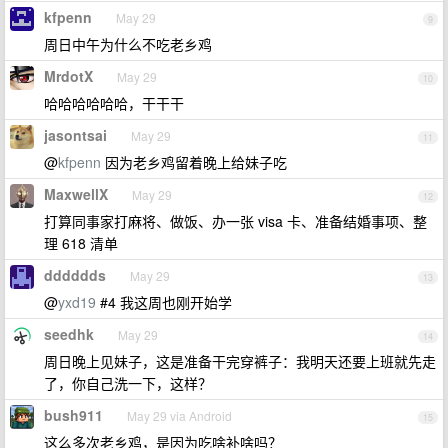
kfpenn
May 29
9
周日中午为什么不吃老乡鸡
MrdotX
May 29
10
哈哈哈哈哈哈，干干干
jasontsai
May 29
11
@
kfpenn
因为老乡鸡留着晚上给妹子吃
MaxwellX
May 29
12
打算同事家打麻将、做饭、办一张 visa 卡、准备结婚事项、整
理 618 清单
dddddds
May 29
13
@
yxd19
#4 我这周也刚开始学
seedhk
May 29
14
周日晚上见妹子，这是准备干完穿裤子：我明天还要上班就先走
了，你自己洗一下，这样？
bush911
May 29 via Android
15
这么多次老乡鸡，是因为吃啥补啥吗？