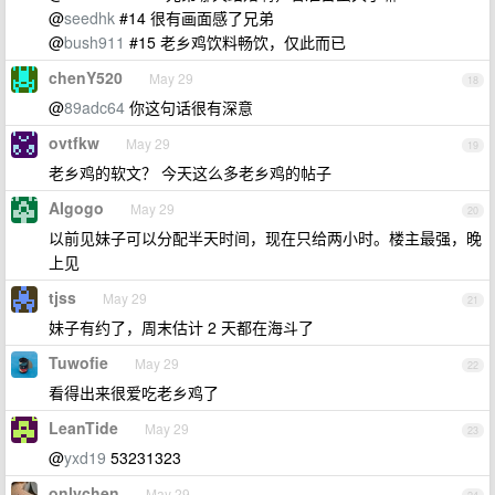
@
seedhk
#14 很有画面感了兄弟
@
bush911
#15 老乡鸡饮料畅饮，仅此而已
chenY520
May 29
18
@
89adc64
你这句话很有深意
ovtfkw
May 29
19
老乡鸡的软文？ 今天这么多老乡鸡的帖子
AIgogo
May 29
20
以前见妹子可以分配半天时间，现在只给两小时。楼主最强，晚
上见
tjss
May 29
21
妹子有约了，周末估计 2 天都在海斗了
Tuwofie
May 29
22
看得出来很爱吃老乡鸡了
LeanTide
May 29
23
@
yxd19
53231323
onlychen
May 29