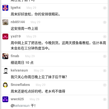
lgwhx
May 29
2
周末好好放松，你的安排很精彩。
nb85144
May 29
3
这安排周一咋上班
yxd19
May 29
4
周中网上买了把吉他，今晚到货。这两天摸鱼看教程，估计本周
末会处在三分钟热度当中。
finab
May 29
5
细说周日 10 点
kelvansun
May 29
6
我只关心你周日晚上见了妹子后干嘛？
Snowflakes
May 29
7
周末还是吃点好的吧，老乡鸡不值得
wwc625
May 29
8
@
kelvansun
干！