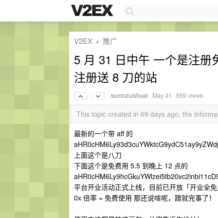
V2EX
推广
›
5 月 31 日中午 一个是注册
注册送 8 刀的站
sumozuishuai
·
May 31
· 659 views
This topic created in 69 days ago, the infor
最新的一个带 aff 的
aHR0cHM6Ly93d3cuYWktcG9ydC51ay9yZWd
上面这个是八刀
下面这个是免费用 5.5 到晚上 12 点的
aHR0cHM6Ly9hcGkuYWlzei5tb20vc2lnbi11
平台开业活动正式上线，目前已开放「开业全免
0x 倍率 = 免费使用 那还说啥呢，蹭就完事了！