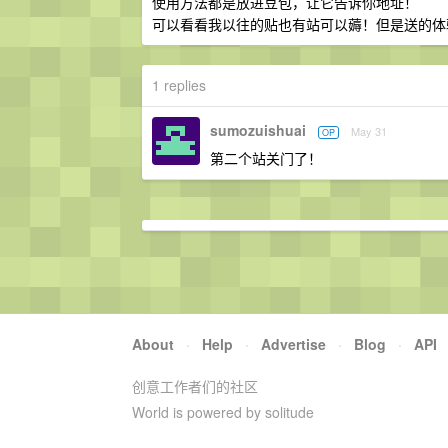
使用方法都是放进豆包，让它告诉你地址！
可以看看我以往的贴也有站可以薅！但是送的体
1 replies
sumozuishuai
May 31
OP
第二个站关门了！
About
·
Help
·
Advertise
·
Blog
·
API
创意工作者们的社区
World is powered by solitude