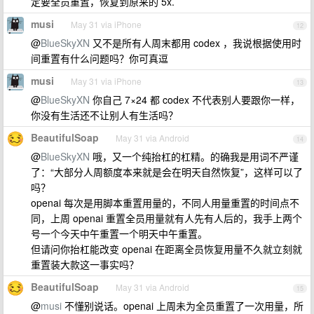
定要全员重置，恢复到原来的 5x.
musi
May 31 via iPhone
12
@
BlueSkyXN
又不是所有人周末都用 codex ，我说根据使用时
间重置有什么问题吗？你可真逗
musi
May 31 via iPhone
13
@
BlueSkyXN
你自己 7×24 都 codex 不代表别人要跟你一样，
你没有生活还不让别人有生活吗？
BeautifulSoap
May 31 via Android
14
@
BlueSkyXN
哦，又一个纯抬杠的杠精。的确我是用词不严谨
了：“大部分人周额度本来就是会在明天自然恢复”，这样可以了
吗？
openai 每次是用脚本重置用量的，不同人用量重置的时间点不
同，上周 openai 重置全员用量就有人先有人后的，我手上两个
号一个今天中午重置一个明天中午重置。
但请问你抬杠能改变 openai 在距离全员恢复用量不久就立刻就
重置装大款这一事实吗？
BeautifulSoap
May 31 via Android
15
@
musi
不懂别说话。openai 上周未为全员重置了一次用量，所