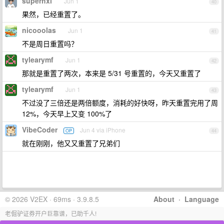
superhxl
Jun 1
40
果然，已经重置了。
nicooolas
Jun 1
41
不是周日重置吗？
tylearymf
Jun 1
42
那就是重置了两次，本来是 5/31 号重置的，今天又重置了
tylearymf
Jun 1
43
不过没了三倍还是两倍额度，消耗的好快呀，昨天重置完用了周
12%，今天早上又变 100%了
VibeCoder
Jun 4 via iPhone
OP
44
就在刚刚，他又又重置了兄弟们
© 2026 V2EX · 69ms · 3.9.8.5
About
·
Language
老倔驴证券开户巨靠谱，已助千人!