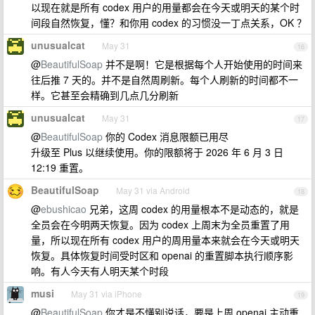
以现在就是所有 codex 用户的用量都会在今天或明天的某个时
间段自然恢复，懂？和你用 codex 的习惯没一丁点关系，OK ？
unusualcat
May 31
16
@
BeautifulSoap
并不是啊！它是根据每个人开始使用的时间来
往后推 7 天的。并不是自然周刷新。每个人刷新的时间都不一
样。它甚至会精确到几点几分刷新
unusualcat
May 31
17
@
BeautifulSoap
你的 Codex 消息限额已用尽
升级至 Plus 以继续使用。你的限额将于 2026 年 6 月 3 日
12:19 重置。
BeautifulSoap
May 31 via Android
18
@
ebushicao
兄弟，这周 codex 的用量根本不是动态的，就是
全员会在今明两天恢复。因为 codex 上周末为全员重置了用
量，所以现在所有 codex 用户的周用量本来就会在今天或明天
恢复。具体恢复时间受时区和 openai 的重置脚本执行顺序影
响。有人今天有人明天某个时段
musi
May 31 via iPhone
19
@
BeautifulSoap
你才是不懂别说话，要是上周 openai 主动重