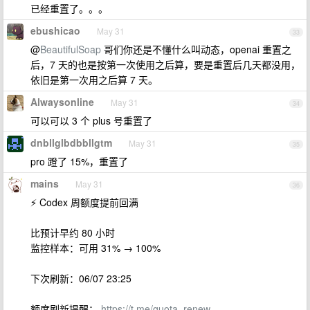
已经重置了。。。
ebushicao
May 31
33
@
BeautifulSoap
哥们你还是不懂什么叫动态，openai 重置之
后，7 天的也是按第一次使用之后算，要是重置后几天都没用，
依旧是第一次用之后算 7 天。
Alwaysonline
May 31
34
可以可以 3 个 plus 号重置了
dnbllglbdbbllgtm
May 31
35
pro 蹬了 15%，重置了
mains
May 31
36
⚡ Codex 周额度提前回满
比预计早约 80 小时
监控样本：可用 31% → 100%
下次刷新：06/07 23:25
额度刷新提醒：
https://t.me/quota_renew