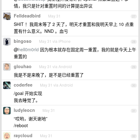
情，我只是针对重置时间的计算提出异议
Felldeadbird
May 31
27
SHIT ！我周末等了 2 天了，明天才重置和我明天早上 10 点重
置有什么意义。NND 。血亏
bingoso
May 31 via iPhone
28
@
hell0m0rld
因为根本就存在固定周一重置，我的就是今天上午
重置的
glouhao
May 31 via Android
29
我是不是来晚了，是不是已经重置了
coderfee
May 31 via Android
30
/goal 开始实现
我去睡觉了。
ludyleocn
May 31
31
“哎哟，谢天谢地”
/reboot
raycloud
May 31
32