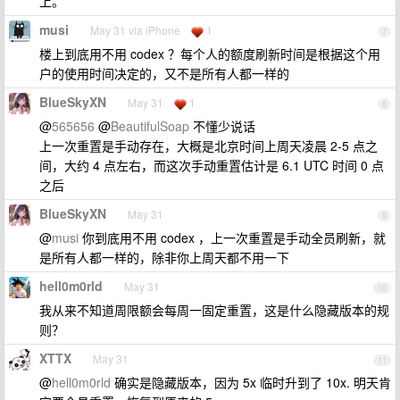
上。
musi
May 31 via iPhone
1
7
楼上到底用不用 codex ？每个人的额度刷新时间是根据这个用
户的使用时间决定的，又不是所有人都一样的
BlueSkyXN
May 31
1
8
@
565656
@
BeautifulSoap
不懂少说话
上一次重置是手动存在，大概是北京时间上周天凌晨 2-5 点之
间，大约 4 点左右，而这次手动重置估计是 6.1 UTC 时间 0 点
之后
BlueSkyXN
May 31
9
@
musi
你到底用不用 codex ，上一次重置是手动全员刷新，就
是所有人都一样的，除非你上周天都不用一下
hell0m0rld
May 31
10
我从来不知道周限额会每周一固定重置，这是什么隐藏版本的规
则？
XTTX
May 31
11
@
hell0m0rld
确实是隐藏版本，因为 5x 临时升到了 10x. 明天肯