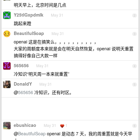
明天早上，北京时间是几点
Y25tIGxpdmlk
May 31
2
跳起来蹬
BeautifulSoap
May 31
3
openai 这是在搞笑么，，，，，，，，，，
大家的周额度本来就是会在明天自然恢复，openai 说明天重置
搞得好像自己大款一样
565656
May 31
4
冷知识“明天周一本来就重置”
DonaldY
May 31
5
@
565656
冷知识，还有时区。
ebushicao
May 31
1
6
@
BeautifulSoap
openai 是动态 7 天，我的周重置就是今天早