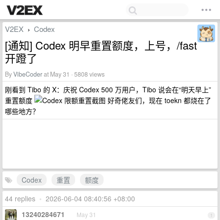
V2EX
Codex
›
[通知] Codex 明早重置额度，上号，/fast
开蹬了
By
VibeCoder
at May 31 · 5808 views
刚看到 Tibo 的 X：庆祝 Codex 500 万用户，Tibo 说会在“明天早上”
重置额度
好奇佬友们，现在 toekn 都烧在了
哪些地方？
Codex
重置
额度
44 replies
•
2026-06-04 08:40:56 +08:00
13240284671
May 31
1