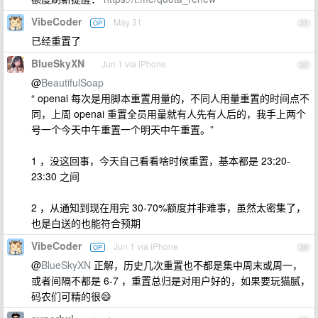
VibeCoder
May 31
OP
37
已经重置了
BlueSkyXN
Jun 1 via iPhone
38
@
BeautifulSoap
“ openai 每次是用脚本重置用量的，不同人用量重置的时间点不
同，上周 openai 重置全员用量就有人先有人后的，我手上两个
号一个今天中午重置一个明天中午重置。”
1 ，没这回事，今天自己看看啥时候重置，基本都是 23:20-
23:30 之间
2 ，从通知到现在用完 30-70%额度并非难事，虽然太密集了，
也是白送的也能符合预期
VibeCoder
Jun 1 via iPhone
OP
39
@
BlueSkyXN
正解，历史几次重置也不都是集中周末或周一，
或者间隔不都是 6-7 ，重置总归是对用户好的，如果要玩猫腻，
码农们可精的很😄