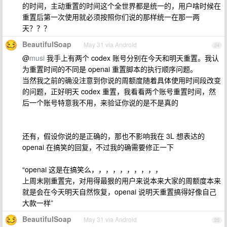
的时间，主动重置的时间这个全世界都是统一的，用户啥时候在
重置后第一次使用就必须按照你们说的那样统一在那一两
天？？？
BeautifulSoap
May 31 via Android
24
@
musi
我手上有两个 codex 账号分别在今天和明天重置。我认
为重置时间的不同是 openai 重置脚本的执行顺序问题。
当然我之前的确没注意到你说的周额度随着具体使用时间段改变
的问题，正好明天 codex 重置，我看看两个账号重置时间，然
后一个账号特意我不用，来验证你说的是不是真的
还有，假设你说的是正确的，那也不影响我在 3L 想表达的
openai 在搞笑的回复，不过我的确需要修正一下
“openai 这是在搞笑么，，，，，，，，，，
上周末刚重置完，对用得最狠的用户来说本来大家的周额度本来
就是会在今天明天自然恢复，openai 说明天重置搞得好像自己
大款一样”
BeautifulSoap
May 31 via Android
25