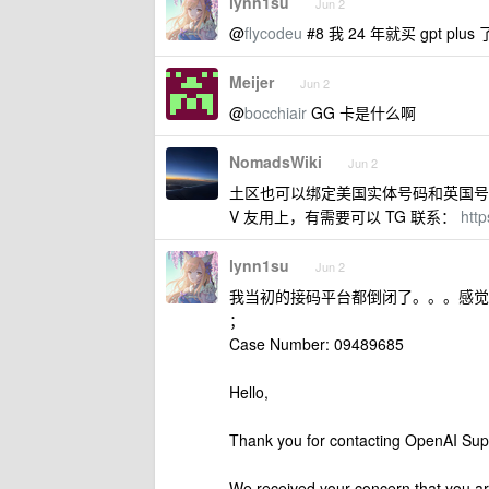
lynn1su
Jun 2
@
flycodeu
#8 我 24 年就买 gpt 
Meijer
Jun 2
@
bocchiair
GG 卡是什么啊
NomadsWiki
Jun 2
土区也可以绑定美国实体号码和英国号
V 友用上，有需要可以 TG 联系：
htt
lynn1su
Jun 2
我当初的接码平台都倒闭了。。。感觉
；
Case Number: 09489685
Hello,
Thank you for contacting OpenAI Sup
We received your concern that you ar