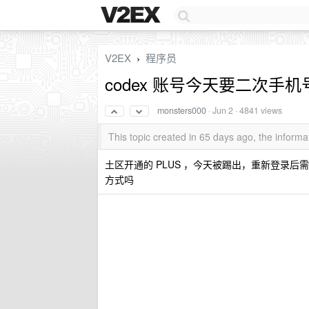
V2EX
程序员
›
codex 账号今天要二次手
monsters000
·
Jun 2
· 4841 views
This topic created in 65 days ago, the infor
土区开通的 PLUS ，今天被踢出，重新登录
方式吗