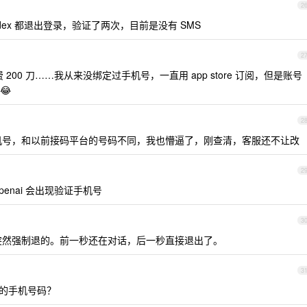
2
Codex 都退出登录，验证了两次，目前是没有 SMS
2
00 刀……我从来没绑定过手机号，一直用 app store 订阅，但是账号
😂
2
机号，和以前接码平台的号码不同，我也懵逼了，刚查清，客服还不让改
2
openai 会出现验证手机号
3
突然强制退的。前一秒还在对话，后一秒直接退出了。
3
 里填的手机号码？