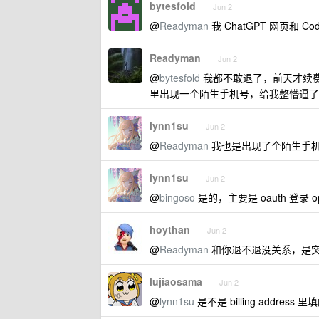
bytesfold
Jun 2
@
Readyman
我 ChatGPT 网页和 
Readyman
Jun 2
@
bytesfold
我都不敢退了，前天才续费 2
里出现一个陌生手机号，给我整懵逼了
lynn1su
Jun 2
@
Readyman
我也是出现了个陌生手
lynn1su
Jun 2
@
bingoso
是的，主要是 oauth 登录 
hoythan
Jun 2
@
Readyman
和你退不退没关系，是
lujiaosama
Jun 2
@
lynn1su
是不是 billing address