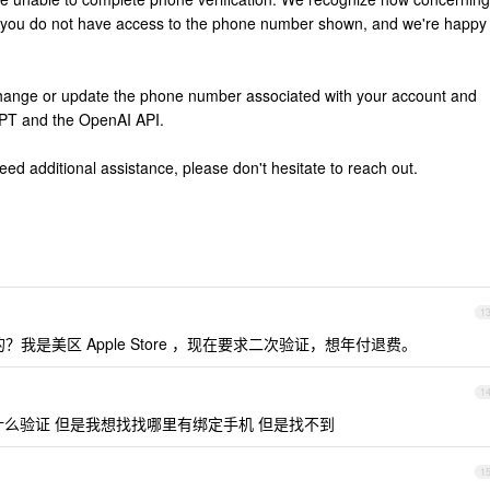
en you do not have access to the phone number shown, and we're happy
change or update the phone number associated with your account and
tGPT and the OpenAI API.
eed additional assistance, please don't hesitate to reach out.
1
我是美区 Apple Store ，现在要求二次验证，想年付退费。
1
什么验证 但是我想找找哪里有绑定手机 但是找不到
1