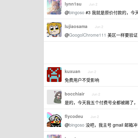
lynn1su
Jun 2
@
bingoso
#3 我就是原价付款的，
lujiaosama
Jun 2
@
GoogolChrome111
美区一样要验证
kuxuan
Jun 2
免费用户不受影响
bocchiair
Jun 2
是的，今天我五个付费号全都被踢了，已
flycodeu
Jun 2
@
bingoso
没吧，我主号 gmail 