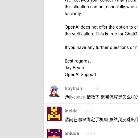
this situation can be, especially wh
to clarify.
OpenAI does not offer the option to 
the verification. This is true for Cha
If you have any further questions or n
Best regards,
Jay Bryan
OpenAI Support
hoythan
Jun 2
@
flycodeu
请教下 退费流程是怎么样的？
idcidc
Jun 2
请问在哪里绑定手机啊 虽然我没跳出
aniude
Jun 2