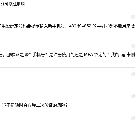
也可以注册啊
1
没绑定号码会提示输入新手机号，+86 和+852 的手机号都不能用来验
1
号，那验证是哪个手机号？是注册使用的还是 MFA 绑定的？我的 gg 卡刚
1
1
反代，岂不是随时会有弹二次验证的风险？
2