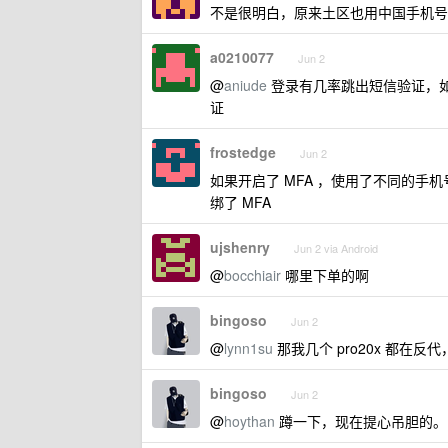
不是很明白，原来土区也用中国手机号
a0210077
Jun 2
@
aniude
登录有几率跳出短信验证，如果
证
frostedge
Jun 2
如果开启了 MFA ，使用了不同的手机
绑了 MFA
ujshenry
Jun 2 via Android
@
bocchiair
哪里下单的啊
bingoso
Jun 2
@
lynn1su
那我几个 pro20x 都在
bingoso
Jun 2
@
hoythan
蹲一下，现在提心吊胆的。