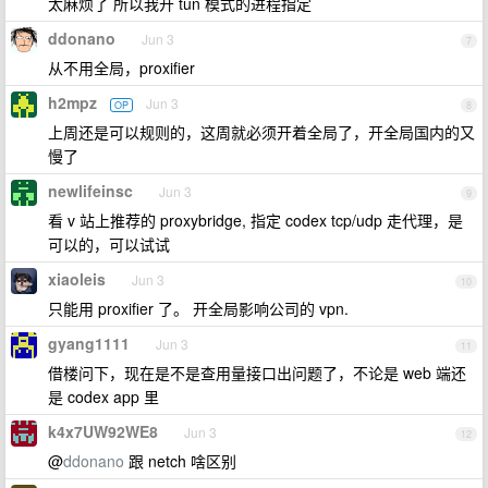
太麻烦了 所以我开 tun 模式的进程指定
ddonano
Jun 3
7
从不用全局，proxifier
h2mpz
Jun 3
OP
8
上周还是可以规则的，这周就必须开着全局了，开全局国内的又
慢了
newlifeinsc
Jun 3
9
看 v 站上推荐的 proxybridge, 指定 codex tcp/udp 走代理，是
可以的，可以试试
xiaoleis
Jun 3
10
只能用 proxifier 了。 开全局影响公司的 vpn.
gyang1111
Jun 3
11
借楼问下，现在是不是查用量接口出问题了，不论是 web 端还
是 codex app 里
k4x7UW92WE8
Jun 3
12
@
ddonano
跟 netch 啥区别