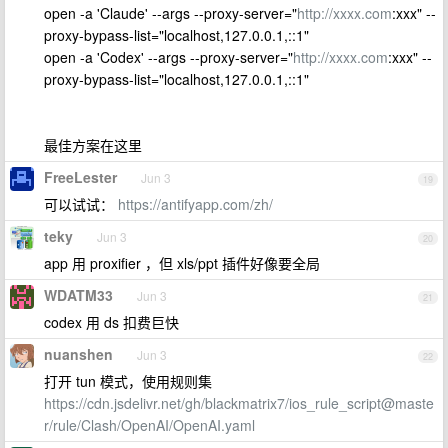
open -a 'Claude' --args --proxy-server="
http://xxxx.com
:xxx" --
proxy-bypass-list="localhost,127.0.0.1,::1"
open -a 'Codex' --args --proxy-server="
http://xxxx.com
:xxx" --
proxy-bypass-list="localhost,127.0.0.1,::1"
最佳方案在这里
FreeLester
Jun 3
19
可以试试：
https://antifyapp.com/zh/
teky
Jun 3
20
app 用 proxifier ，但 xls/ppt 插件好像要全局
WDATM33
Jun 3
21
codex 用 ds 扣费巨快
nuanshen
Jun 3
22
打开 tun 模式，使用规则集
https://cdn.jsdelivr.net/gh/blackmatrix7/ios_rule_script@maste
r/rule/Clash/OpenAI/OpenAI.yaml