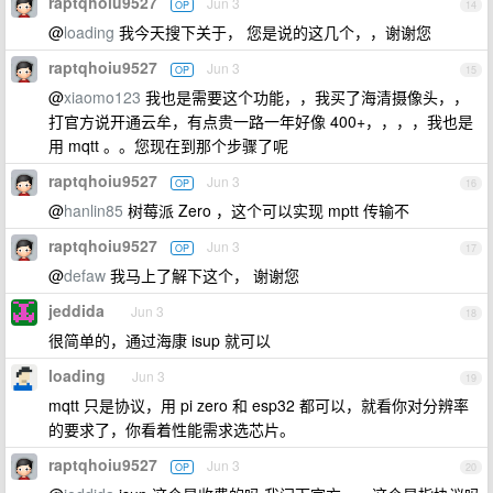
raptqhoiu9527
Jun 3
OP
14
@
loading
我今天搜下关于， 您是说的这几个，，谢谢您
raptqhoiu9527
Jun 3
OP
15
@
xiaomo123
我也是需要这个功能，，我买了海清摄像头，，
打官方说开通云牟，有点贵一路一年好像 400+，，，，我也是
用 mqtt 。。您现在到那个步骤了呢
raptqhoiu9527
Jun 3
OP
16
@
hanlin85
树莓派 Zero ，这个可以实现 mptt 传输不
raptqhoiu9527
Jun 3
OP
17
@
defaw
我马上了解下这个， 谢谢您
jeddida
Jun 3
18
很简单的，通过海康 isup 就可以
loading
Jun 3
19
mqtt 只是协议，用 pi zero 和 esp32 都可以，就看你对分辨率
的要求了，你看着性能需求选芯片。
raptqhoiu9527
Jun 3
OP
20