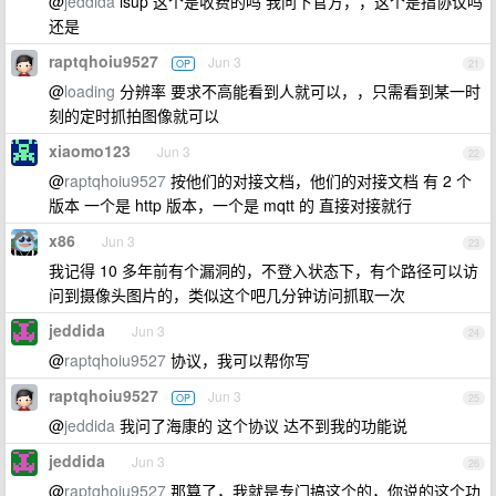
@
jeddida
isup 这个是收费的吗 我问下官方，，这个是指协议吗
还是
raptqhoiu9527
Jun 3
OP
21
@
loading
分辨率 要求不高能看到人就可以，，只需看到某一时
刻的定时抓拍图像就可以
xiaomo123
Jun 3
22
@
raptqhoiu9527
按他们的对接文档，他们的对接文档 有 2 个
版本 一个是 http 版本，一个是 mqtt 的 直接对接就行
x86
Jun 3
23
我记得 10 多年前有个漏洞的，不登入状态下，有个路径可以访
问到摄像头图片的，类似这个吧几分钟访问抓取一次
jeddida
Jun 3
24
@
raptqhoiu9527
协议，我可以帮你写
raptqhoiu9527
Jun 3
OP
25
@
jeddida
我问了海康的 这个协议 达不到我的功能说
jeddida
Jun 3
26
@
raptqhoiu9527
那算了，我就是专门搞这个的，你说的这个功