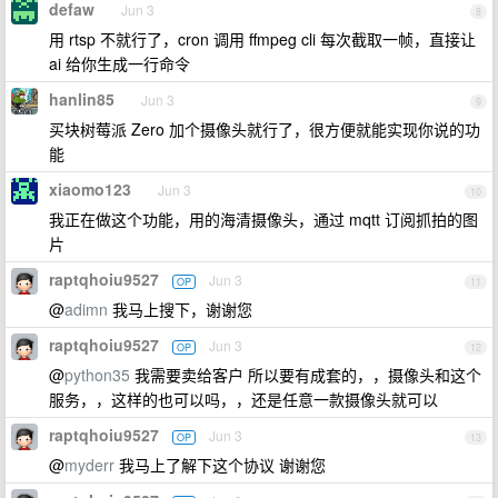
defaw
Jun 3
8
用 rtsp 不就行了，cron 调用 ffmpeg cli 每次截取一帧，直接让
ai 给你生成一行命令
hanlin85
Jun 3
9
买块树莓派 Zero 加个摄像头就行了，很方便就能实现你说的功
能
xiaomo123
Jun 3
10
我正在做这个功能，用的海清摄像头，通过 mqtt 订阅抓拍的图
片
raptqhoiu9527
Jun 3
OP
11
@
adimn
我马上搜下，谢谢您
raptqhoiu9527
Jun 3
OP
12
@
python35
我需要卖给客户 所以要有成套的，，摄像头和这个
服务，，这样的也可以吗，，还是任意一款摄像头就可以
raptqhoiu9527
Jun 3
OP
13
@
myderr
我马上了解下这个协议 谢谢您