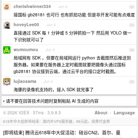
cherishwinner334
Jun 4
32
接国标 gb28181 也可行 也有抓拍功能 但是非开发可能有点难度
hoveyLee00
Jun 4
33
直接通过 SDK 每 1 分钟或 5 分钟抓拍一下 然后用 YOLO 做一
下识别就可以了
wumoumou
Jun 4
34
局域网有 SDK ，但要在局域网运行 python 去截图然后推送到
服务器。如果要在服务器上定时截图就要把摄像头通过国标
gb28181 协议接到云端，通过云平台的接口定时截图。
lujiaosama
Jun 4
35
海康的录像机支持的，接入 SDK 就完事了
• 请不要在回答技术问题时复制粘贴 AI 生成的内容
© 2026 V2EX · 57ms · 3.9.8.5
About
·
Language
618年中大促即将结束：国内外VPS服务器，99元起，续费代金券
[即将结束] 腾讯云618年中大促活动：硅谷CN2、首尔、曼