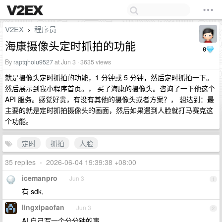
V2EX
程序员
›
海康摄像头定时抓拍的功能
0
By
raptqhoiu9527
at Jun 3 · 3635 views
就是摄像头定时抓拍的功能，1 分钟或 5 分钟，然后定时抓拍一下。
然后展示到我小程序首页。， 买了海康的摄像头。咨询了一下他这个
API 服务。感觉好贵，有没有其他的摄像头或者方案？， 想达到：最
主要的就是定时抓拍摄像头的画面，然后如果遇到人脸就打马赛克这
个功能。
定时
抓拍
人脸
35 replies
•
2026-06-04 19:39:38 +08:00
icemanpro
Jun 3
1
有 sdk,
lingxipaofan
Jun 3
2
AI 自己写一个分分钟的事