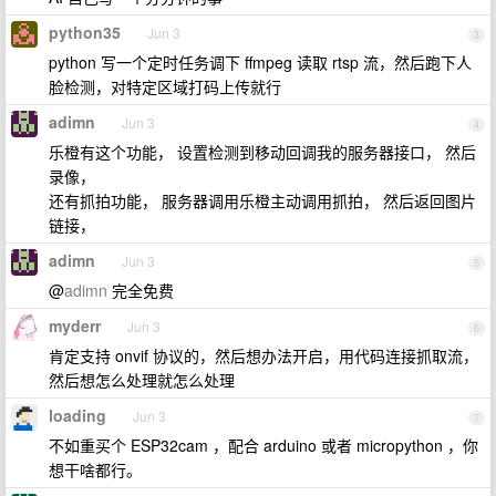
python35
Jun 3
3
python 写一个定时任务调下 ffmpeg 读取 rtsp 流，然后跑下人
脸检测，对特定区域打码上传就行
adimn
Jun 3
4
乐橙有这个功能， 设置检测到移动回调我的服务器接口， 然后
录像，
还有抓拍功能， 服务器调用乐橙主动调用抓拍， 然后返回图片
链接，
adimn
Jun 3
5
@
adimn
完全免费
myderr
Jun 3
6
肯定支持 onvif 协议的，然后想办法开启，用代码连接抓取流，
然后想怎么处理就怎么处理
loading
Jun 3
7
不如重买个 ESP32cam ，配合 arduino 或者 micropython ，你
想干啥都行。