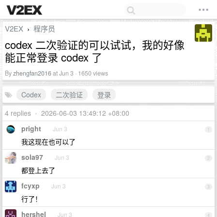
V2EX
程序员
›
codex 二次验证的可以试试，我的好像
能正常登录 codex 了
By
zhengfan2016
at Jun 3 · 1650 views
Codex
二次验证
登录
4 replies
•
2026-06-03 13:49:12 +08:00
pright
Jun 3
1
我这现在也可以了
sola97
Jun 3
2
都登上去了
fcyxp
Jun 3
3
行了！
hershel
Jun 3
4