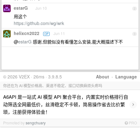
estarG
Jun 10
2
用这个
https://github.com/wg/wrk
helixcn2022
Jun 11
OP
3
@
estarG
感谢,但貌似没有看懂怎么安装,能大概描述下不
© 2026 V2EX · 26ms · 3.9.8.5
About
·
Language
你还在为 AI 模型价格高、渠道不稳定、接口切换麻烦头疼吗
A6API 是一站式 AI 模型 API 聚合平台，内置实时价格排行自
›
动筛选全网最低价，丝滑稳定不卡顿，简易操作省去比价繁
琐，注册获得体验金！
Promoted by
sengchuary
PRO