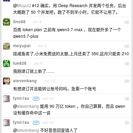
@
MuyuQ
#12 确实，用 Deep Research 并发两个任务，后台
大概跑了 50 个并发吧，跑了不到半小时，它就不让用了。
lino68
Jun 9
22
百炼 token plan 之前有 qwen3.7-max ，现在额外多了一个
qwen3.7-plus
moyupai
Jun 9
23
挂咸鱼卖了,小米免费送的太狠,上月还卖了 350,这月只能卖 210
lue828
Jun 9
24
我刚退订就上新了……
stevenkang
Jun 12
25
有想退订并且能转让账号的吗，急需一个账号
lynn1su
Jun 13
OP
26
@
stevenkang
能用 90 万亿 token ，你自己算算，而且 qwen
没有缓存命中这一说
lynn1su
Jun 13
OP
27
@
stevenkang
不好意思回复错人了