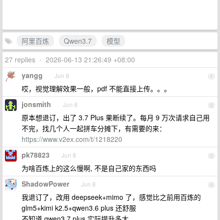
阿里百炼
Qwen3.7
模型
27 replies
•
2026-06-13 21:26:49 +08:00
yangg
Jun 8
1
哎，视觉理解效果一般，pdf 不能直接上传。。。
jonsmith
Jun 8
2
原本想退订，出了 3.7 Plus 果断续了。每月 9 万次请求自己用
不完，找几个人一起拼车分摊下，有需要的来：
https://www.v2ex.com/t/1218220
pk78823
Jun 8
3
为啥百炼上的这么慢啊, 不是自己家的东西吗
ShadowPower
Jun 8
4
我退订了，改用 deepseek+mimo 了，感觉比之前用百炼的
glm5+kimi k2.5+qwen3.6 plus 还舒服
不知道 qwen3.7 plus 实际提升多大