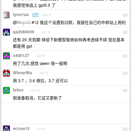
我感觉快追上 gpt5.5 了
lynn1su
Jun 8
OP
16
@
MuyuQ
#12 我这个没遇到过欸，我接在自己的中转站上用的
qa2080639
Jun 8
17
还有 20 天到期 体验下新模型智商如何再考虑续不续 现在基本
都是用 gpt
v400127
Jun 8
18
用了几次,感觉 qwen 很一般啊
WinterWu
Jun 8
19
用 3.7 ，3.6 很拉，3.7 还可以
felixv
Jun 8
20
刚准备取消，它这又更新了
m1nm13
Jun 8
21