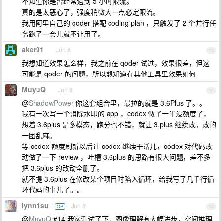
不知道你是否经常遇到 5 小时限流。
真的是太恶心了，强度稍微大一点必定限流。
我用阿里自己的 qoder 搭配 coding plan ，只触发了 2 个并行任
务跑了一会儿就不让用了。
aker91
Jun 8
13
我想知道效果怎么样，我之前在 qoder 试过，效果很差，但这
可能是 qoder 的问题，所以想知道在其他工具里效果如何
MuyuQ
Jun 8
14
@
ShadowPower
你这套组合里，最拉的就是 3.6Plus 了。。
我有一次写一个消除水印的 app ，codex 做了一半没额度了，
想着 3.6plus 是多模态，跑分也不错，就让 3.plus 继续改。改的
一团乱麻。
等 codex 额度刷新以后让 codex 继续干活儿，codex 对代码改
动做了一下 review ，吐槽 3.6plus 的思路有很大问题，差不多
把 3.6plus 的改动全删了。
就不提 3.6plus 在修改某个项目时陷入循环，给我写了几千行循
环代码的事儿了。。
lynn1su
Jun 8
OP
15
@
MuyuQ
#14 我这测试了下，图像理解有大幅进步，空间推理