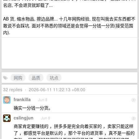
名店, 不会退货就卸载了...
AB 货, 缩水物品, 擦边品牌... 十几年网购经验, 现在叫我去买东西都不
敢说不会踩坑. 面对不熟悉的领域还是会觉得一分钱一分货(接受范围
内).
网购
品质
坑点
32 replies
•
2026-06-11 11:22:13 +08:00
frankilla
Jun 8
1
确实一分钱一分货。
cslingjun
Jun 8
2
商家肯定要赚钱的 ，拼多多是完全向着买家的 ，卖家只能这样
了 ，都感觉平台是默认的 ，那个平台的退货率 ，真不是一般的