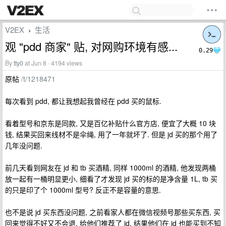
V2EX
生活
›
观 "pdd 商家" 贴, 对网购环境有感...
0.29
By
tty0
at Jun 8 · 4194 views
原帖
/t/1218471
每次看到 pdd, 都让我想起我曾经在 pdd 买的鼠标.
看着型号和京东是同款, 又是百亿补贴什么官方店, 便宜了大概 10 块
钱, 结果买回来线材不是伞绳, 用了一年就坏了. 但是 jd 买的那个用了
几年没问题.
前几天看到网友在 jd 和 tb 买酒精, 同样 1000ml 的酒精, 他发现两桶
放一起有一桶明显更小, 细看了才发现 jd 买的标的是净含量 1L, tb 买
的只是印了个 1000ml 型号? 反正不是容量的意思.
也不是说 jd 买东西没问题, 之前看家人都在微信视频号那些买东西, 买
回来觉得不好又不会退, 给他们推荐了 jd, 结果他们在 jd 也能买到不知