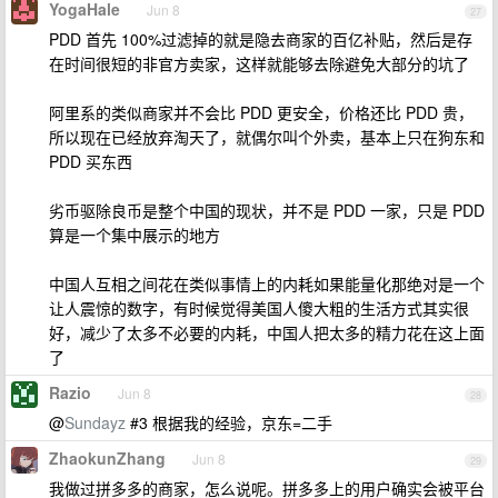
YogaHale
Jun 8
27
PDD 首先 100%过滤掉的就是隐去商家的百亿补贴，然后是存
在时间很短的非官方卖家，这样就能够去除避免大部分的坑了
阿里系的类似商家并不会比 PDD 更安全，价格还比 PDD 贵，
所以现在已经放弃淘天了，就偶尔叫个外卖，基本上只在狗东和
PDD 买东西
劣币驱除良币是整个中国的现状，并不是 PDD 一家，只是 PDD
算是一个集中展示的地方
中国人互相之间花在类似事情上的内耗如果能量化那绝对是一个
让人震惊的数字，有时候觉得美国人傻大粗的生活方式其实很
好，减少了太多不必要的内耗，中国人把太多的精力花在这上面
了
Razio
Jun 8
28
@
Sundayz
#3 根据我的经验，京东=二手
ZhaokunZhang
Jun 8
29
我做过拼多多的商家，怎么说呢。拼多多上的用户确实会被平台