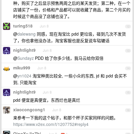
种，购买了之后显示预售两周之后的某天发货；第二种，在一个
店铺买了一份，价格和产品都可以就收藏了商品，第二个月买的
时候这个商品没了店铺也没了。
turing518
Jun 8
12
@
dalewang
同感，现在淘宝比 pdd 更垃圾，碰到几次不发货
了，你也拿他没办法，淘宝客服也是反复说车轱辘话
nightlight9
Jun 8
13
@
Sundayz
PDD 给了你多少钱，我马云给你双倍
miku999
Jun 8
14
@
yn1024
淘宝种类比较全, 一些小众的东西, jd 和 pdd 会买不
到, 只能淘宝
nightlight9
Jun 8
15
pdd 便宜是真便宜，东西烂也是真烂
xiaocongcong1
Jun 8
16
来参考一下我的这个帖子，和那个杯子买家同样的问题。
https://www.v2ex.com/t/1207752#reply4
QingXuJiaZhi
Jun 8
1