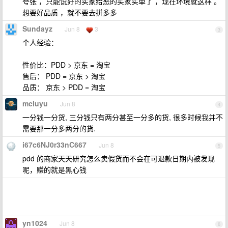
夸张 ，只能说好的买家给恶的买家买单了 ，现在环境就这样 。
想要好品质 ，就不要去拼多多
Sundayz
Jun 8
3
3
个人经验：
性价比：PDD > 京东 = 淘宝
售后： PDD = 京东 > 淘宝
品质： 京东 > PDD = 淘宝
mcluyu
Jun 8
4
一分钱一分货, 三分钱只有两分甚至一分多的货, 很多时候我并不
需要那一分多两分的货.
i67c6NJ0r33nC667
Jun 8
5
pdd 的商家天天研究怎么卖假货而不会在可退款日期内被发现
呢，赚的就是黑心钱
yn1024
Jun 8
6