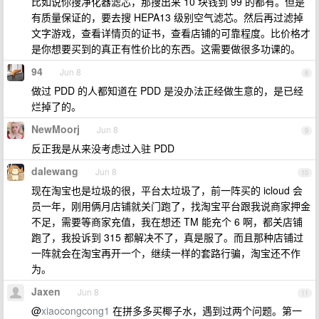
比如说你搜净化器滤芯，那搜出来 10 块钱到 99 的都有。但是
有质量保证的，要去搜 HEPA13 级别空气滤芯。然后再过滤掉
文字游戏，查看详情页的证书，查看店铺的可靠程度。比价格才
是你想要买到的真正有性价比的东西。这需要做很多功课的。
94
Jun 8
8
做过 PDD 的人都知道在 PDD 是没办法正经做生意的，是已经
烂掉了的。
NewMoorj
Jun 8
9
反正我是从来没考虑过入驻 PDD
dalewang
Jun 8
10
现在淘宝也是垃圾的很，平台太垃圾了，前一阵买的 icloud 会
员一年，刚用俩月店铺就关门跑了，找淘宝平台跟我说商家押金
不足，需要等商家充值，我在想还 TM 能充个 6 啊，都关店铺
跑了，我投诉到 315 都解决不了，真是服了。而且那种店铺过
一阵就会在淘宝再开一个，继续一样的套路行骗，淘宝还不作
为。
Jaxen
Jun 8
11
@
xiaocongcong1
在拼多多买椰子水，遇到过两个问题。第一