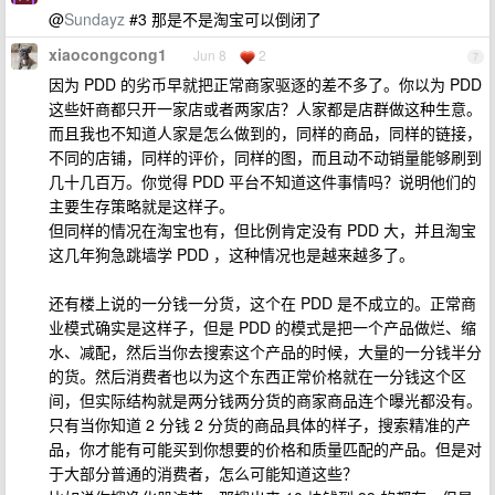
@
Sundayz
#3 那是不是淘宝可以倒闭了
xiaocongcong1
Jun 8
2
7
因为 PDD 的劣币早就把正常商家驱逐的差不多了。你以为 PDD
这些奸商都只开一家店或者两家店？人家都是店群做这种生意。
而且我也不知道人家是怎么做到的，同样的商品，同样的链接，
不同的店铺，同样的评价，同样的图，而且动不动销量能够刷到
几十几百万。你觉得 PDD 平台不知道这件事情吗？说明他们的
主要生存策略就是这样子。
但同样的情况在淘宝也有，但比例肯定没有 PDD 大，并且淘宝
这几年狗急跳墙学 PDD ，这种情况也是越来越多了。
还有楼上说的一分钱一分货，这个在 PDD 是不成立的。正常商
业模式确实是这样子，但是 PDD 的模式是把一个产品做烂、缩
水、减配，然后当你去搜索这个产品的时候，大量的一分钱半分
的货。然后消费者也以为这个东西正常价格就在一分钱这个区
间，但实际结构就是两分钱两分货的商家商品连个曝光都没有。
只有当你知道 2 分钱 2 分货的商品具体的样子，搜索精准的产
品，你才能有可能买到你想要的价格和质量匹配的产品。但是对
于大部分普通的消费者，怎么可能知道这些？