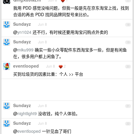
17
我用 PDD 感觉没啥问题，但我一般是先在京东淘宝上找，找到
合适的再去 PDD 找同品牌同型号来比价。
Sundayz
Jun 8
18
@
yn1024
还不行，有时候还要用淘宝闪购点外卖的
Sundayz
Jun 8
19
@
miku999
确实一些小众零配件东西淘宝多一些，但是有闲鱼
在，很多用户都上闲鱼了。
eventlooped
Jun 8
2
20
买到垃圾货的因素比重：个人 >> 平台
Sundayz
Jun 8
21
@
nightlight9
没收钱，纯个人体验。
Sundayz
Jun 8
22
@
eventlooped
一针见血了哥们