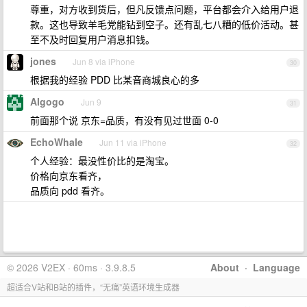
尊重，对方收到货后，但凡反馈点问题，平台都会介入给用户退
款。这也导致羊毛党能钻到空子。还有乱七八糟的低价活动。甚
至不及时回复用户消息扣钱。
jones
Jun 8 via iPhone
30
根据我的经验 PDD 比某音商城良心的多
AIgogo
Jun 9
31
前面那个说 京东=品质，有没有见过世面 0-0
EchoWhale
Jun 11 via iPhone
32
个人经验：最没性价比的是淘宝。
价格向京东看齐，
品质向 pdd 看齐。
© 2026 V2EX · 60ms · 3.9.8.5
About
·
Language
超适合V站和B站的插件，“无痛”英语环境生成器