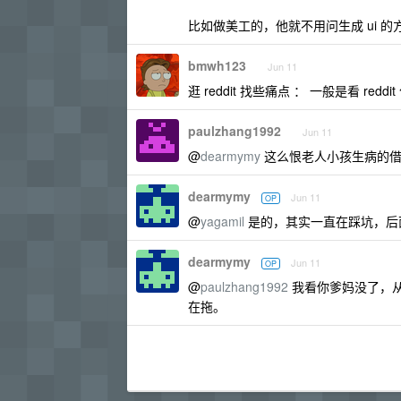
比如做美工的，他就不用问生成 ui 的方
bmwh123
Jun 11
逛 reddit 找些痛点 ： 一般是看 redd
paulzhang1992
Jun 11
@
dearmymy
这么恨老人小孩生病的借
dearmymy
Jun 11
OP
@
yagamil
是的，其实一直在踩坑，后面
dearmymy
Jun 11
OP
@
paulzhang1992
我看你爹妈没了，从
在拖。