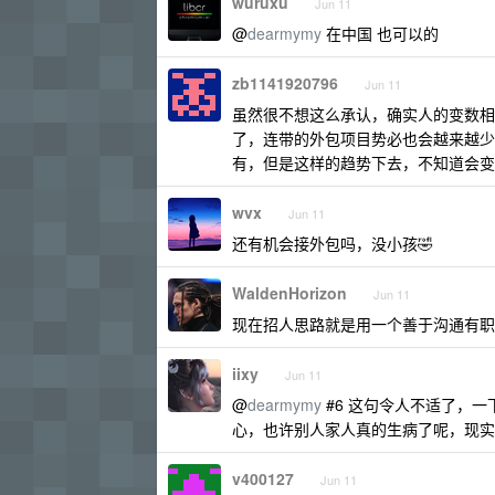
wuruxu
Jun 11
@
dearmymy
在中国 也可以的
zb1141920796
Jun 11
虽然很不想这么承认，确实人的变数相对
了，连带的外包项目势必也会越来越少
有，但是这样的趋势下去，不知道会变
wvx
Jun 11
还有机会接外包吗，没小孩🤣
WaldenHorizon
Jun 11
现在招人思路就是用一个善于沟通有职
iixy
Jun 11
@
dearmymy
#6 这句令人不适了，
心，也许别人家人真的生病了呢，现实
v400127
Jun 11