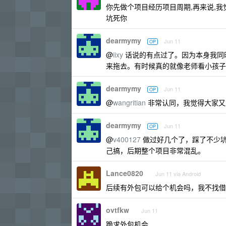
你先做个项目经历项目周期,再来说,我觉
坑死你
dearmymy
Jun 11
OP
@
iixy
话说的有点过了。因为本身我同
来拖去。有时候真的就像老师看小孩子
dearmymy
Jun 11
OP
@
wangritian
非常认同，我觉得大家又
dearmymy
Jun 11
OP
@
v400127
做过好几个了，踩了不少坑，因
己搞，后期整个项目非常混乱。
Lance0820
Jun 11 via Android
后续有外包可以给个机会吗，我不找借
ovtfkw
Jun 11
跪求外包机会