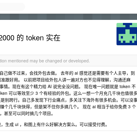
00 的 token 实在
mation mentioned may be changed or developed.
己做不过来，会找外包去做。 去年的 ai 感觉还是需要有个人主导，到
特别准跟好用。 以前把项目给外包人讲一遍对方也不见得理解，沟通还麻
现在有这个精力给 AI 说完全没问题。 现在唯一问题就是 token 不
 token 可以等效至少 3 个有经验的外包。这么一想一个月充几千块也值很
还是别跨行。自己多发现下行业痛点，多关注下海外有很多机会。可以没
能赚个几千块快得，但是架不住你多搞几个。 现在 ai 相当于给你免费 3 个
的，甚至可以同时搞几个项目。
速，生成 ui ，和图上有什么好解决方案么。可以接受付费。