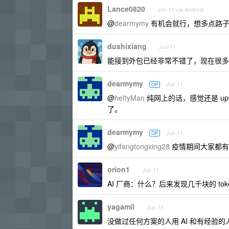
Lance0820
Jun 11 via Android
@
dearmymy
有机会就行，想多点路
dushixiang
Jun 11
能接到外包已经非常不错了，现在很多活
dearmymy
Jun 11
OP
@
heftyMan
纯网上的话，感觉还是 up
了。
dearmymy
Jun 11
OP
@
yifangtongxing28
疫情期间大家都有
orion1
Jun 11
AI 厂商：什么？后来发现几千块的 t
yagamil
Jun 11
没做过任何方案的人用 AI 和有经验的人