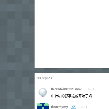
30 replies
i67c6NJ0r33nC667
Jun 11
中转站的叙事这就开始了吗
dearmymy
Jun 11
OP