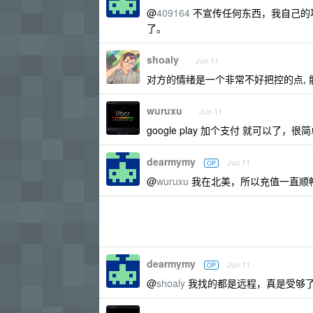
@
409164
不宣传任何东西，我自己的项
了。
shoaly
Jun 11
对方的情绪是一个非常不好把控的点,
wuruxu
Jun 11
google play 加个支付 就可以了，很
dearmymy
Jun 11
OP
@
wuruxu
我在北美，所以充值一直顺畅，
dearmymy
Jun 11
OP
@
shoaly
我找的都是远程，真是受够