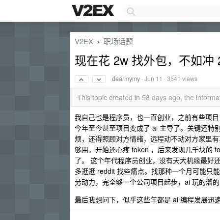
V2EX
职场话题
›
现在花 2w 找外包，不如冲 20
dearmymy
·
Jun 11
· 3541 views
This topic created in 58 days ago, the infor
我自己也是程序员，也一直创业，之前有些项目自
今年至今甚至项目变成了 ai 主导了。关键还
烦，还得照顾对方情绪，远程动不动对方家里有事情。
够用，开始还心疼 token ，后来发现几千块的
了。 这个年代程序员创业，没有天大机缘最好
多逛逛 reddit 找些痛点。找那种一个月可能只
劳动力，完全够一个公司项目起步，ai 玩的溜
最后我想问下，似乎这些年都是 ai 编程发展迅