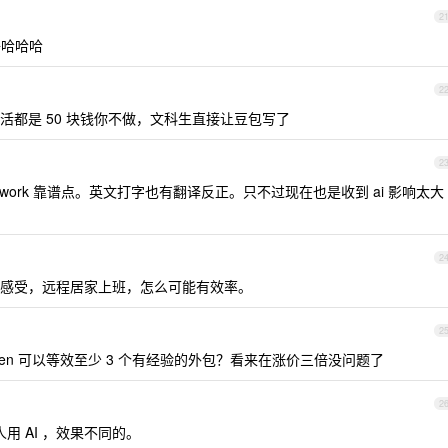
2
子哈哈哈
2
都是 50 块钱你不做，文科生直接让豆包写了
2
work 靠谱点。英文打字也有翻译反正。只不过现在也是收到 ai 影响太大
2
感受，远程居家上班，怎么可能有效率。
2
oken 可以等效至少 3 个有经验的外包？看来在涨价三倍没问题了
2
用 AI ，效果不同的。