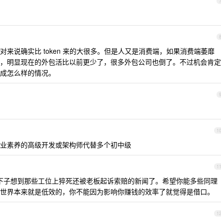
来说确实比 token 来的大很多。但是人又是消费端，如果消费端萎靡
，明显现在的外包活比以前更少了，很多外包公司也倒了。不过机会肯定
成怎么样的情况。
1
业素养的高级开发或架构师代替多个初中级
1
一下子想到那些工位上猝死还被老板起诉索赔的新闻了。希望你能多些同理
世界本来就是低效的，你不能因为影响你赚钱的效率了就觉得是借口。
1