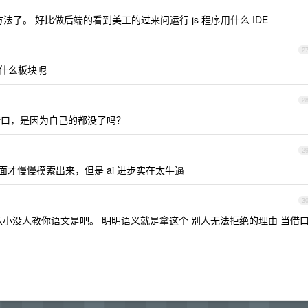
法了。 好比做后端的看到美工的过来问运行 js 程序用什么 IDE
2
it 什么板块呢
2
口，是因为自己的都没了吗？
2
才慢慢摸索出来，但是 ai 进步实在太牛逼
3
小没人教你语文是吧。 明明语义就是拿这个 别人无法拒绝的理由 当借