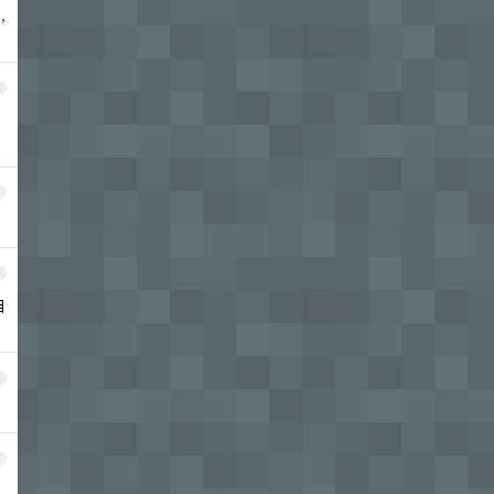
,
3
4
5
自
6
7