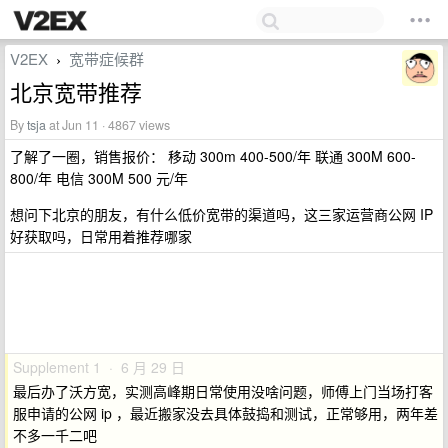
V2EX
宽带症候群
›
北京宽带推荐
By
tsja
at Jun 11 · 4867 views
了解了一圈，销售报价： 移动 300m 400-500/年 联通 300M 600-
800/年 电信 300M 500 元/年
想问下北京的朋友，有什么低价宽带的渠道吗，这三家运营商公网 IP
好获取吗，日常用着推荐哪家
Supplement 1 · 6 月 29 日
最后办了沃方宽，实测高峰期日常使用没啥问题，师傅上门当场打客
服申请的公网 ip ，最近搬家没去具体鼓捣和测试，正常够用，两年差
不多一千二吧