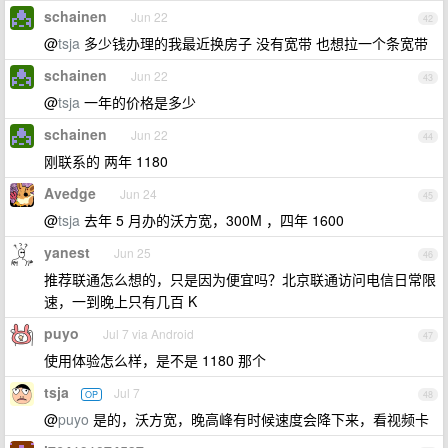
schainen
Jun 22
42
@
tsja
多少钱办理的我最近换房子 没有宽带 也想拉一个条宽带
schainen
Jun 22
43
@
tsja
一年的价格是多少
schainen
Jun 22
44
刚联系的 两年 1180
Avedge
Jun 24
45
@
tsja
去年 5 月办的沃方宽，300M ，四年 1600
yanest
Jun 25
46
推荐联通怎么想的，只是因为便宜吗？北京联通访问电信日常限
速，一到晚上只有几百 K
puyo
Jul 7 via Android
47
使用体验怎么样，是不是 1180 那个
tsja
Jul 7
OP
48
@
puyo
是的，沃方宽，晚高峰有时候速度会降下来，看视频卡