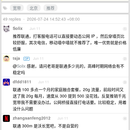
宽带
北京
推荐
49 replies
•
2026-07-24 14:52:43 +08:00
Solix
Jun 11
1
推荐联通，打客服电话可以直接要动态公网 IP ，然后穿墙页比
较舒服，其次电信，移动墙中墙就不推荐了，唯一优势就是价格
低廉
tsja
Jun 11
OP
2
@
Solix
感谢，请问老哥是联通多少兆的，高峰时期网络会有不
稳定吗
dfdd1811
Jun 11
3
联通 100 多点一个月的家庭融合套餐，20g 流量，前段时间又
送了我 20g 每月，速度从 300 提到 500 没花钱。反复推销千兆
宽带我不需要没办过。公网桥接直接打电话要。比较稳定，用着
没什么问题
zhangsanfeng2012
Jun 11
4
联通 300m 是沃长宽吧，不是自营的