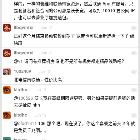
样的，一样的装维和联通带宽资源，然后联通 App 有账号，只
是套餐名和签合同的公司都是沃长宽。可以打 10010 要公网 IP
，也可以去营业厅加提速包。
llbqwhtxi
Jun 13
31
正好这个月结束移动套餐到期了 宽带也可以重新选择一下了 继
续蹲
llbqwhtxi
Jun 13
32
@
v1
请问有推荐机房吗 也不是所有机房都走精品线路吧?
100240v
Jun 13
33
北电信南联通，性价比高
kltdhc
Jun 13
34
@
186526
沃长宽在高峰期限速更狠，另外如果要提前退钱的话
无尽扯皮 hhh
kltdhc
Jun 13
35
@
dfdd1811
106 那个吧，现在没了，你这个套餐之前交 2 年就
是免费千兆啊。。