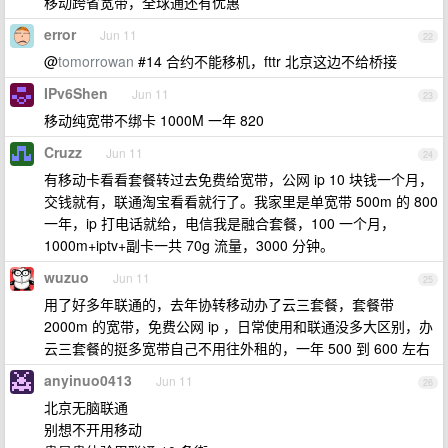
移动跨省宽带，全球通还有优惠
error
Jun 11
22
@
tomorrowan
#14 合约不能移机，fttr 北京这边不给桥接
IPv6Shen
Jun 11
23
移动纯宽带不绑卡 1000M 一年 820
Cruzz
Jun 11
24
有移动卡看看套餐转过去免费给宽带，公网 ip 10 块钱一个月，
交钱就有，联通淘宝看看就行了。我家里是单宽带 500m 的 800
一年，ip 打电话就给，电信我是融合套餐，100 一个月，
1000m+iptv+副卡一共 70g 流量，3000 分钟。
wuzuo
Jun 11
25
用了好多年联通的，去年协转移动办了云三套餐，套餐带
2000m 的宽带，免费公网 ip ，日常使用和联通没多大区别，办
云三套餐的挺多宽带自己不用往外租的，一年 500 到 600 左右
anyinuo0413
Jun 11
26
北京无脑联通
别想不开用移动