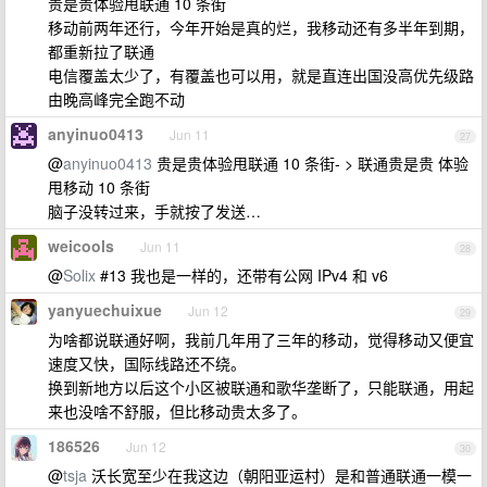
贵是贵体验甩联通 10 条街
移动前两年还行，今年开始是真的烂，我移动还有多半年到期，
都重新拉了联通
电信覆盖太少了，有覆盖也可以用，就是直连出国没高优先级路
由晚高峰完全跑不动
anyinuo0413
Jun 11
27
@
anyinuo0413
贵是贵体验甩联通 10 条街- > 联通贵是贵 体验
甩移动 10 条街
脑子没转过来，手就按了发送…
weicools
Jun 11
28
@
Solix
#13 我也是一样的，还带有公网 IPv4 和 v6
yanyuechuixue
Jun 12
29
为啥都说联通好啊，我前几年用了三年的移动，觉得移动又便宜
速度又快，国际线路还不绕。
换到新地方以后这个小区被联通和歌华垄断了，只能联通，用起
来也没啥不舒服，但比移动贵太多了。
186526
Jun 12
30
@
tsja
沃长宽至少在我这边（朝阳亚运村）是和普通联通一模一