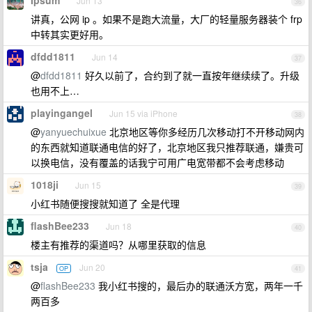
Ipsum
Jun 13
36
讲真，公网 ip 。如果不是跑大流量，大厂的轻量服务器装个 frp
中转其实更好用。
dfdd1811
Jun 14
37
@
dfdd1811
好久以前了，合约到了就一直按年继续续了。升级
也用不上…
playingangel
Jun 15 via iPhone
38
@
yanyuechuixue
北京地区等你多经历几次移动打不开移动网内
的东西就知道联通电信的好了，北京地区我只推荐联通，嫌贵可
以换电信，没有覆盖的话我宁可用广电宽带都不会考虑移动
1018ji
Jun 15
39
小红书随便搜搜就知道了 全是代理
flashBee233
Jun 18
40
楼主有推荐的渠道吗？从哪里获取的信息
tsja
Jun 20
OP
41
@
flashBee233
我小红书搜的，最后办的联通沃方宽，两年一千
两百多