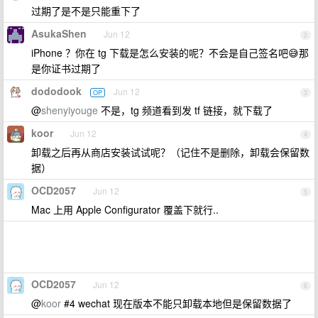
过期了是不是只能重下了
AsukaShen
Jun 12
2
iPhone ？你在 tg 下载是怎么安装的呢？不会是自己签名吧😅那
是你证书过期了
dododook
Jun 12
OP
3
@
shenyiyouge
不是，tg 频道看到发 tf 链接，就下载了
koor
Jun 12
4
卸载之后再从商店安装试试呢？（记住不是删除，卸载会保留数
据）
OCD2057
Jun 12
5
Mac 上用 Apple Configurator 覆盖下就行..
OCD2057
Jun 12
6
@
koor
#4 wechat 现在版本不能只卸载本地但是保留数据了