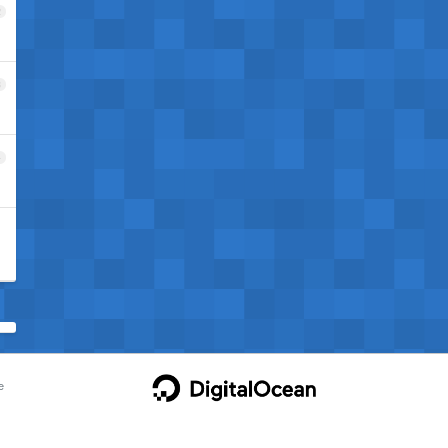
2
3
4
e