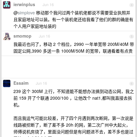
ierwinplus
Jun 16
4
@
simplove
移动那个我问过两个装机佬都说不需要营业执照并
且家庭地址可以装。有一个装机佬还给我看了他们的群的确是有
个人用户家庭地址装的
smomop
Jun 16
5
我最近也问了，移动 2 个档位，2990 一年单宽带 200M/40M 带
固定公网,3990 多送一条 1000M/50M 的宽带，联通看着有点贵
Essaim
Jun 16
6
239 这个 300M 上行，不知道能不能想办法搞到动态公网，我之
前 159 开了个联通 2000/100 ，让他改个 nat1,都叫我直接去拆
机。
而且我运气可能比较差，开了四个月遇到两次断网，第一次说是
线路被挖断了，断了差不多 20h 的网，第二次广州中大起火，
师傅说机房烧了，里面没问题但是有问题进不去，差不多也是过