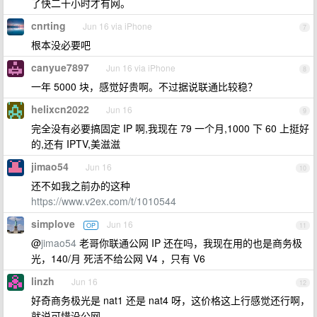
了快二十小时才有网。
cnrting
Jun 16 via iPhone
7
根本没必要吧
canyue7897
Jun 16 via iPhone
8
一年 5000 块，感觉好贵啊。不过据说联通比较稳？
helixcn2022
Jun 16
9
完全没有必要搞固定 IP 啊,我现在 79 一个月,1000 下 60 上挺好
的,还有 IPTV,美滋滋
jimao54
Jun 16
10
还不如我之前办的这种
https://www.v2ex.com/t/1010544
simplove
Jun 16
OP
11
@
jimao54
老哥你联通公网 IP 还在吗，我现在用的也是商务极
光，140/月 死活不给公网 V4 ，只有 V6
linzh
Jun 16
12
好奇商务极光是 nat1 还是 nat4 呀，这价格这上行感觉还行啊，
就说可惜没公网