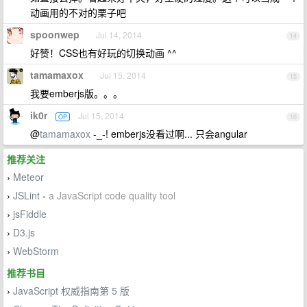
动画用的不对的栗子吧
spoonwep
Jul 14, 2014
14
好赞！CSS也有好玩的切换动画 ^^
tamamaxox
Jul 15, 2014
15
我要emberjs版。。。
ik0r
Jul 15, 2014
OP
16
@
tamamaxox
-_-! emberjs没看过啊... 只会angular
推荐关注
Meteor
›
JSLint
-
a JavaScript code quality tool
›
jsFiddle
›
D3.js
›
WebStorm
›
推荐书目
JavaScript 权威指南第 5 版
›