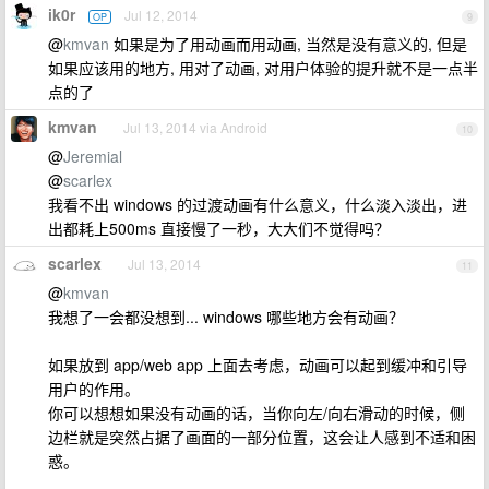
ik0r
Jul 12, 2014
OP
9
@
kmvan
如果是为了用动画而用动画, 当然是没有意义的, 但是
如果应该用的地方, 用对了动画, 对用户体验的提升就不是一点半
点的了
kmvan
Jul 13, 2014 via Android
10
@
Jeremial
@
scarlex
我看不出 windows 的过渡动画有什么意义，什么淡入淡出，进
出都耗上500ms 直接慢了一秒，大大们不觉得吗？
scarlex
Jul 13, 2014
11
@
kmvan
我想了一会都没想到... windows 哪些地方会有动画？
如果放到 app/web app 上面去考虑，动画可以起到缓冲和引导
用户的作用。
你可以想想如果没有动画的话，当你向左/向右滑动的时候，侧
边栏就是突然占据了画面的一部分位置，这会让人感到不适和困
惑。