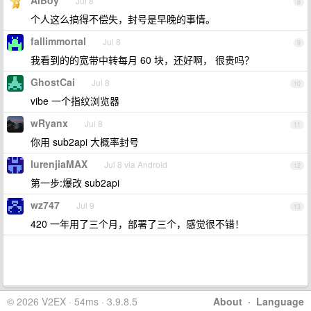
AiBoy
Jul 8
8
个人这么搞得不偿失，封号是早晚的事情。
fallimmortal
Jul 8
9
我看到的的宽带中转每月 60 块，还好啊， 很贵吗？
GhostCai
Jul 8
10
vibe 一个指纹浏览器
wRyanx
Jul 8
11
你用 sub2api 大概率封号
lurenjiaMAX
Jul 8 via Android
12
第一步:爆改 sub2api
wz747
Jul 9
13
420 一年用了三个月，部署了三个，感觉很不错！
© 2026 V2EX · 54ms · 3.9.8.5
About
·
Language