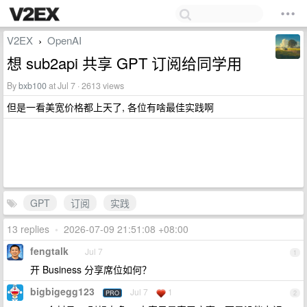
V2EX
OpenAI
›
想 sub2api 共享 GPT 订阅给同学用
By
bxb100
at Jul 7 · 2613 views
但是一看美宽价格都上天了, 各位有啥最佳实践啊
GPT
订阅
实践
13 replies
•
2026-07-09 21:51:08 +08:00
fengtalk
Jul 7
1
开 Business 分享席位如何？
bigbigegg123
Jul 7
1
PRO
2