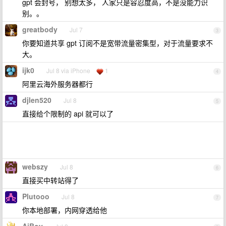
gpt 会封号， 别想太多， 人家只是容忍度高，不是没能力识
别。。
greatbody
Jul 7
3
你要知道共享 gpt 订阅不是宽带流量密集型，对于流量要求不
大。
ijk0
Jul 8 via iPhone
1
4
阿里云海外服务器都行
djlen520
Jul 8
5
直接给个限制的 api 就可以了
webszy
Jul 8
6
直接买中转站得了
Plutooo
Jul 8
7
你本地部署，内网穿透给他