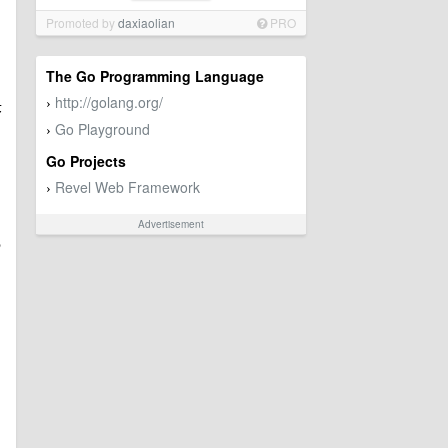
Promoted by
daxiaolian
PRO
The Go Programming Language
http://golang.org/
›
序
Go Playground
›
Go Projects
Revel Web Framework
›
Advertisement
现