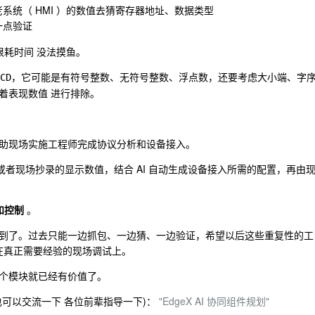
系统（ HMI ）的数值去猜寄存器地址、数据类型
一点验证
很耗时间 没法摸鱼。
，它可能是有符号整数、无符号整数、浮点数，还要考虑大小端、字
CD
着表现数值 进行排除。
助现场实施工程师完成协议分析和设备接入。
，或者现场抄录的显示数值，结合 AI 自动生成设备接入所需的配置，再由
和控制
。
到了。过去只能一边抓包、一边猜、一边验证，希望以后这些重复性的工
放在真正需要经验的现场调试上。
个模块就已经有价值了。
可以交流一下 各位前辈指导一下)：
"EdgeX AI 协同组件规划"