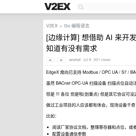
V2EX
Go 编程语言
›
[边缘计算] 想借助 AI 来开
知道有没有需求
anviod
·
Jul 8
· 901 views
EdgeX 南向已支持 Modbus / OPC UA / S7 / BAC
虽然 BACnet OPC-UA 扫描设备 扫描点
但是 !!! 各位 但是啦(划重点) 但是其它协议可
做过工业项目的人应该都有体会，现场设备千奇
比如：
阅读厂家协议文档，整理寄存器和点位，或者录入
配置设备通信参数