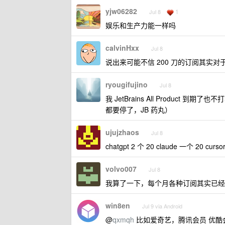
yjw06282
1
Jul 8
娱乐和生产力能一样吗
calvinHxx
Jul 8
说出来可能不信 200 刀的订阅其实
ryougifujino
Jul 8
我 JetBrains All Product 
都要停了，JB 药丸）
ujujzhaos
Jul 8
chatgpt 2 个 20 claude 一个 20 cur
volvo007
Jul 8
我算了一下，每个月各种订阅其实已经破千了
win8en
Jul 9 via Android
@
qxmqh
比如爱奇艺，腾讯会员 优酷