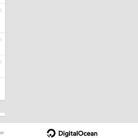
4
5
6
ge