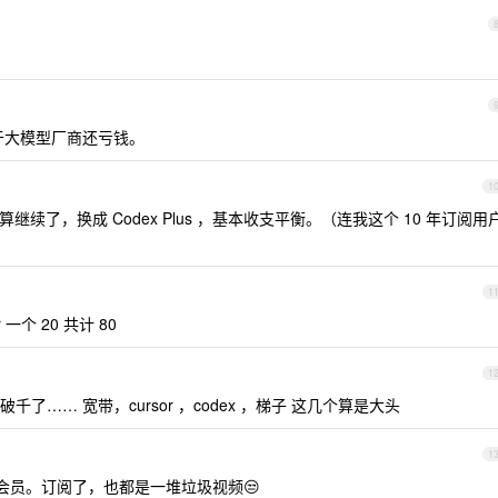
对于大模型厂商还亏钱。
1
到期了也不打算继续了，换成 Codex Plus ，基本收支平衡。（连我这个 10 年订阅用
1
sor 一个 20 共计 80
1
…… 宽带，cursor ，codex ，梯子 这几个算是大头
1
会员。订阅了，也都是一堆垃圾视频😒