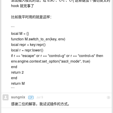
退出插入模式的话，给 ESC 、C-c 、C-[ 这些键加个强切英文的
hook 就完事了
比如我平时用的就是这样：
```
local M = {}
function M.switch_to_en(key, env)
local repr = key:repr()
local r = repr:lower()
if r == "escape" or r == "control+g" or r == "control+s" then
env.engine.context:set_option("ascii_mode", true)
end
return 2
end
return M
```
sungnix
Jul 9
OP
3
感谢二位的解答，我试试插件的方式。