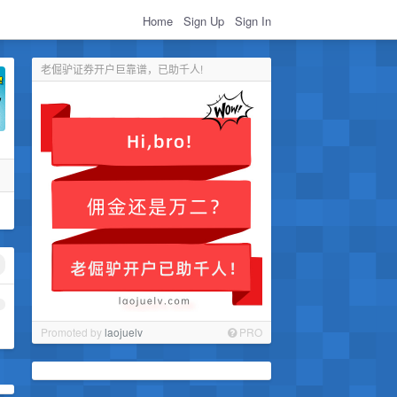
Home
Sign Up
Sign In
老倔驴证券开户巨靠谱，已助千人!
1
Promoted by
laojuelv
PRO