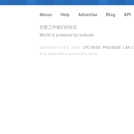
About
·
Help
·
Advertise
·
Blog
·
API
创意工作者们的社区
World is powered by solitude
VERSION: 3.9.8.5 · 26ms ·
UTC 00:03
·
PVG 08:03
·
LAX 1
♥ Do have faith in what you're doing.