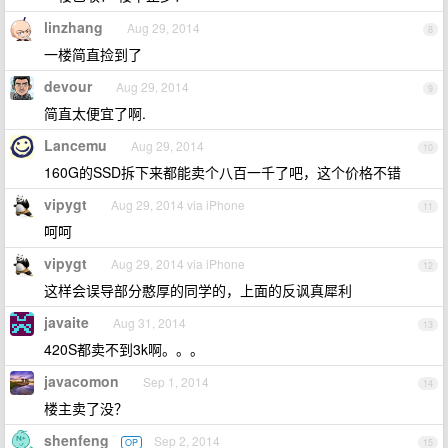
linzhang
Aug 29, 2014
8
一楼简直捡到了
devour
Aug 29, 2014
9
简直太便宜了啊.
Lancemu
Aug 29, 2014
10
160G的SSD拆下来都能卖个八百一千了吧，这个价格不错
vipygt
Aug 29, 2014 via iPhone
11
呵呵
vipygt
Aug 29, 2014 via iPhone
12
这样会误导部分憨厚的同学的，上面的反讽真犀利
javaite
Aug 31, 2014
13
420S都卖不到3k啊。。。
javacomon
Sep 1, 2014
14
楼主卖了没？
shenfeng
Sep 2, 2014
OP
15