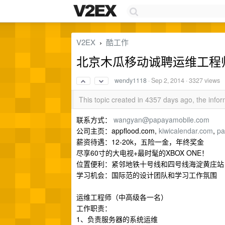
V2EX
酷工作
›
北京木瓜移动诚聘运维工程师
wendy1118
·
Sep 2, 2014
· 3327 views
This topic created in 4357 days ago, the inf
联系方式：
wangyan@papayamobile.com
公司主页：appflood.com,
kiwicalendar.com
,
pa
薪资待遇：12-20k，五险一金，年终奖金
尽享60寸的大电视+最时髦的XBOX ONE！
位置便利：紧邻地铁十号线和四号线海淀黄庄站
学习机会：国际范的设计团队和学习工作氛围
运维工程师（中高级各一名）
工作职责：
1、负责服务器的系统运维