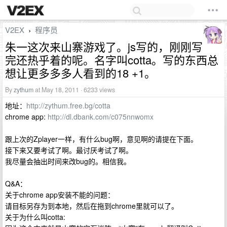
V2EX
程序员
›
朱一这次来山寨游戏了。js写的，刚刚写
完还热乎着的呢。名字叫cotta。写的东西总
想让更多多多人看到的18 +1。
By
zythum
at May 18, 2011 · 6233 views
地址：
http://zythum.free.bg/cotta
chrome app:
http://dl.dbank.com/c075nnwomx
跟上次的Zplayer一样，有什么bug啊，意见啊的请提在下面。
接下来又要考试了啊。最讨厌考试了啊。
我尽量会抽出时间来改bug的。相信我。
Q&A：
关于chrome app安装不能的问题：
请目标另存为到本地，然后在拖到chrome里就可以了。
关于为什么叫cotta: