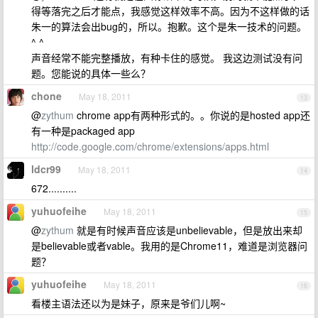
得等落完之后才能点，我感觉这样效率不高。因为不这样做的话
朱一的算法会出bug的，所以。抱歉。这个是朱一技术的问题。
^ ^
声音经常不能完整播放，有种卡住的感觉。 我这边测试没有问
题。您能说的具体一些么？
chone
May 18, 2011
13
@
zythum
chrome app有两种形式的。。你说的是hosted app还
有一种是packaged app
http://code.google.com/chrome/extensions/apps.html
ldcr99
May 18, 2011
14
672..........
yuhuofeihe
May 18, 2011
15
@
zythum
就是有时候声音应该是unbelievable，但是放出来却
是believable或者vable。我用的是Chrome11，难道是浏览器问
题？
yuhuofeihe
May 18, 2011
16
看楼主语法还以为是妹子，原来是爷们儿啊~