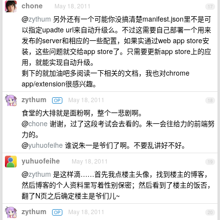
chone
May 18, 2011
17
@
zythum
另外还有一个可能你没搞清楚manifest.json里不是可
以指定upadte url来自动升级么。不过这需要自己部署一个用来
发布的server和相应的一些配置，如果实通过web app store安
装，这些问题就交给app store了。只需要更新app store上的应
用，就能实现自动升级。
剩下的就加油吧多阅读一下相关的文档，我也对chrome
app/extension很感兴趣。
zythum
May 18, 2011
OP
18
食堂的大排就是面粉啊，整个一悲剧啊。
@
chone
谢谢，过了这段考试会去看的。朱一会往给力的前端努
力的。
@
yuhuofeihe
谁说朱一是爷们了啊。不要乱讲好不好。
yuhuofeihe
May 18, 2011
19
@
zythum
是这样滴……首先我点楼主头像，找到楼主的博客，
然后博客的个人资料里写着性别保密；然后看到了楼主的饭否，
翻了N页之后确定楼主是爷们儿~
zythum
May 18, 2011
OP
20