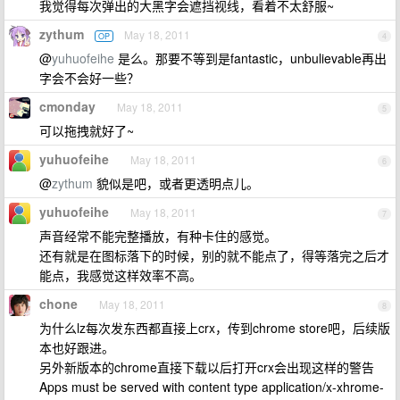
我觉得每次弹出的大黑字会遮挡视线，看着不太舒服~
zythum
May 18, 2011
OP
4
@
yuhuofeihe
是么。那要不等到是fantastic，unbulievable再出
字会不会好一些？
cmonday
May 18, 2011
5
可以拖拽就好了~
yuhuofeihe
May 18, 2011
6
@
zythum
貌似是吧，或者更透明点儿。
yuhuofeihe
May 18, 2011
7
声音经常不能完整播放，有种卡住的感觉。
还有就是在图标落下的时候，别的就不能点了，得等落完之后才
能点，我感觉这样效率不高。
chone
May 18, 2011
8
为什么lz每次发东西都直接上crx，传到chrome store吧，后续版
本也好跟进。
另外新版本的chrome直接下载以后打开crx会出现这样的警告
Apps must be served with content type application/x-xhrome-