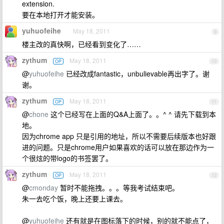
extension.
要在本地打开才能安装。
yuhuofeihe
May 18, 2011
9
楼主改的真快啊，已经看到变化了……
zythum
May 18, 2011
OP
10
@
yuhuofeihe
已经改成fantastic，unbulievable再出字了。谢
谢。
zythum
May 18, 2011
OP
11
@
chone
这个已经写在上面的Q&A上面了。。^ ^ 请先下载到本
地。
因为chrome app 只是引用的地址，所以不需要后续版本也好跟
进的问题。只是chrome用户如果喜欢的话可以放在那边作为一
个很炫的带logo的书签罢了。
zythum
May 18, 2011
OP
12
@
cmonday
暂时不能拖拽。。。等我考试结束吧。
朱一去吃个饭，晚上还要上课去。
@
yuhuofeihe
还有就是在图标落下的时候，别的就不能点了，