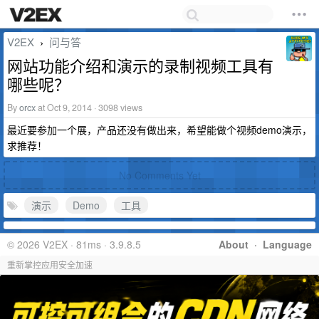
V2EX
问与答
›
网站功能介绍和演示的录制视频工具有
哪些呢？
By
orcx
at Oct 9, 2014 · 3098 views
最近要参加一个展，产品还没有做出来，希望能做个视频demo演示，
求推荐！
No Comments Yet
演示
Demo
工具
© 2026 V2EX · 81ms · 3.9.8.5
About
·
Language
重新掌控应用安全加速