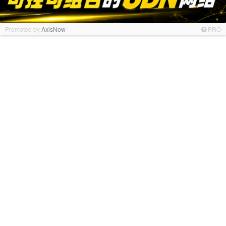
Promoted by
AxisNow
PRO