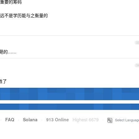
重要的筹码
远不是学历能与之衡量的
3
奇葩的……
3
姓了
·
FAQ
·
Solana
·
913 Online
Highest 6679
·
Select Languag