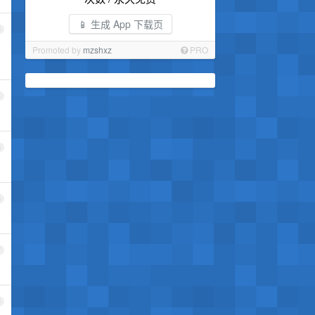
📱 生成 App 下载页
3
Promoted by
mzshxz
PRO
4
5
6
7
8