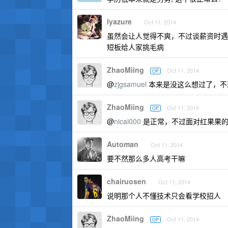
lyazure
Oct 11, 2014
虽然会让人觉得不爽，不过谈薪资时遇
短板给人家挑毛病
ZhaoMiing
Oct 11, 2014
OP
@
zjgsamuel
本来是没这么想过了，不
ZhaoMiing
Oct 11, 2014
OP
@
nicai000
是正常，不过面对红果果的
Automan
Oct 11, 2014
要不然那么多人高考干嘛
chairuosen
Oct 11, 2014
说明那个人不懂技术只会看学校招人
ZhaoMiing
Oct 11, 2014
OP