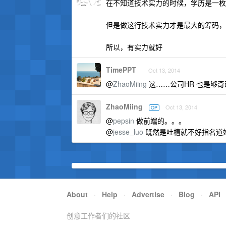
在不知道技术实力的时候，学历是一枚
但是做这行技术实力才是最大的筹码，
所以，有实力就好
TimePPT
Oct 13, 2014
@
ZhaoMiing
这……公司HR 也是够
ZhaoMiing
Oct 13, 2014
OP
@
pepsin
做前端的。。。
@
jesse_luo
既然是吐槽就不好指名道
About
·
Help
·
Advertise
·
Blog
·
API
创意工作者们的社区