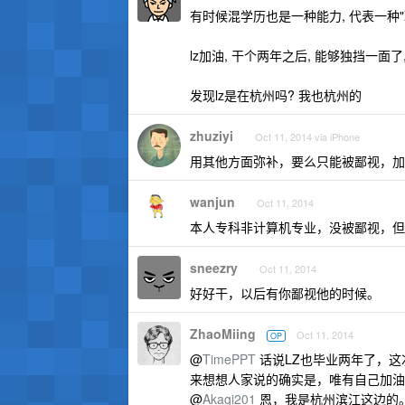
有时候混学历也是一种能力, 代表一种"聪
lz加油, 干个两年之后, 能够独挡一面
发现lz是在杭州吗? 我也杭州的
zhuziyi
Oct 11, 2014 via iPhone
用其他方面弥补，要么只能被鄙视，加
wanjun
Oct 11, 2014
本人专科非计算机专业，没被鄙视，但
sneezry
Oct 11, 2014
好好干，以后有你鄙视他的时候。
ZhaoMiing
Oct 11, 2014
OP
@
TimePPT
话说LZ也毕业两年了，这
来想想人家说的确实是，唯有自己加油
@
Akagi201
恩，我是杭州滨江这边的