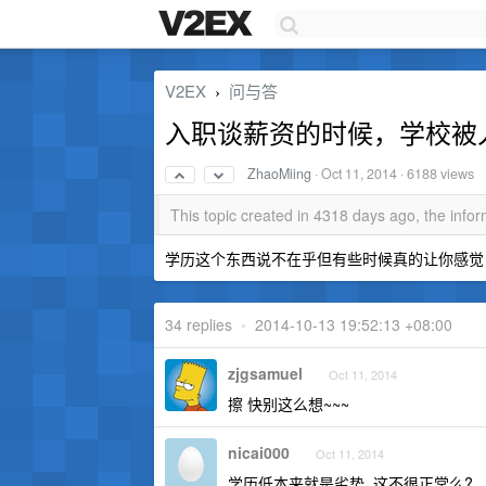
V2EX
问与答
›
入职谈薪资的时候，学校被
ZhaoMiing
·
Oct 11, 2014
· 6188 views
This topic created in 4318 days ago, the inf
学历这个东西说不在乎但有些时候真的让你感觉
34 replies
•
2014-10-13 19:52:13 +08:00
zjgsamuel
Oct 11, 2014
擦 快别这么想~~~
nicai000
Oct 11, 2014
学历低本来就是劣势, 这不很正常么?