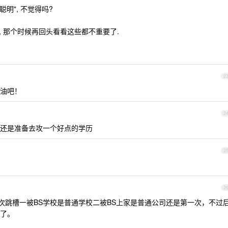
明", 不觉得吗?
了, 那个时候再回头看看这些都不重要了.
2
油吧！
2
还是准备去攻一个好点的学历
2
2
次跳槽一被BS学校是普通学校二被BS上家是普通公司还是第一次，不过
了。
。