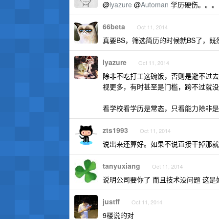
@
lyazure
@
Automan
学历硬伤。。。
66beta
Oct 11, 2014
真要BS，筛选简历的时候就BS了，
lyazure
Oct 11, 2014
除非不吃打工这碗饭，否则是避不过去
视更多，有时甚至是门槛，跨不过就没
看学校看学历是常态，只看能力除非是
zts1993
Oct 11, 2014
说出来还算好。如果不说直接干掉那就
tanyuxiang
Oct 11, 2014
说明公司要你了 而且技术没问题 这
justff
Oct 11, 2014
9楼说的对