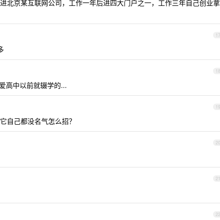
进北京某互联网公司，工作一年后进四大门户之一，工作三年自己创业拿
1
多
1
高中以前就辍学的...
1
它自己都没名气怎么招？
2
2
2