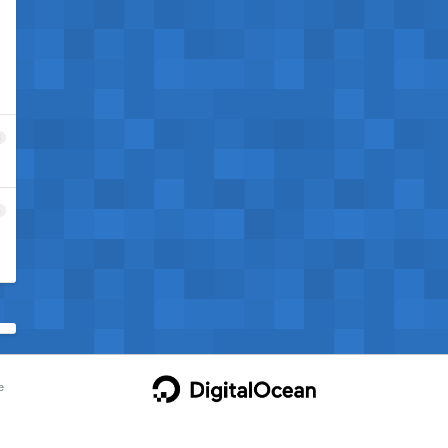
3
4
e