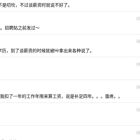
不是叨坎，不过谈薪资时就说不好了。
2
系我。招聘贴之前发过～
2
历，到了谈薪资的时候就被Hr拿出来各种说了。
2
3
我扣了一年的工作年限来算工资，说是补足四年。。。蛋疼。。
3
3