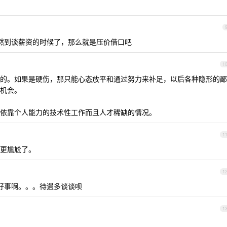
既然到谈薪资的时候了，那么就是压价借口吧
1
的。如果是硬伤，那只能心态放平和通过努力来补足，以后各种隐形的鄙
机会。
依靠个人能力的技术性工作而且人才稀缺的情况。
1
更尴尬了。
1
是好事啊。。。待遇多谈谈呗
1