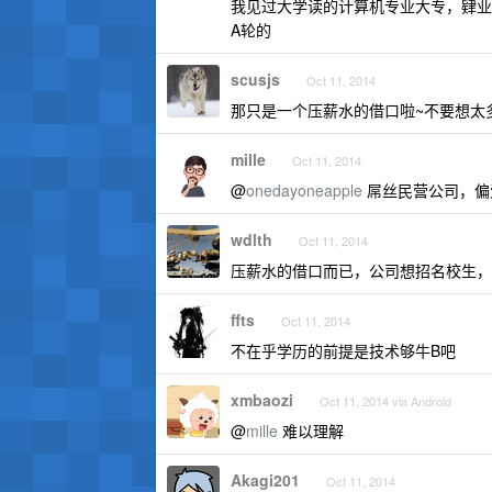
我见过大学读的计算机专业大专，肄业
A轮的
scusjs
Oct 11, 2014
那只是一个压薪水的借口啦~不要想太
mille
Oct 11, 2014
@
onedayoneapple
屌丝民营公司，偏爱
wdlth
Oct 11, 2014
压薪水的借口而已，公司想招名校生，
ffts
Oct 11, 2014
不在乎学历的前提是技术够牛B吧
xmbaozi
Oct 11, 2014 via Android
@
mille
难以理解
Akagi201
Oct 11, 2014