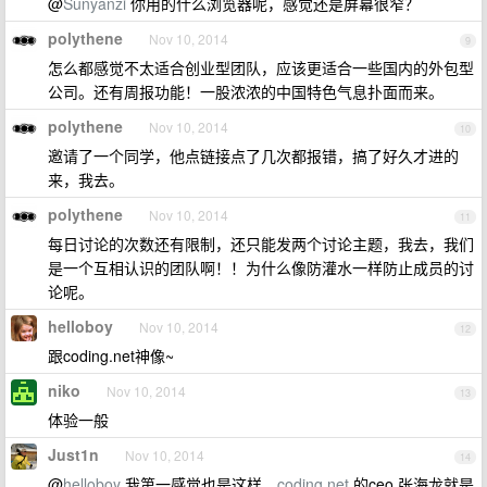
@
Sunyanzi
你用的什么浏览器呢，感觉还是屏幕很窄？
polythene
Nov 10, 2014
9
怎么都感觉不太适合创业型团队，应该更适合一些国内的外包型
公司。还有周报功能！一股浓浓的中国特色气息扑面而来。
polythene
Nov 10, 2014
10
邀请了一个同学，他点链接点了几次都报错，搞了好久才进的
来，我去。
polythene
Nov 10, 2014
11
每日讨论的次数还有限制，还只能发两个讨论主题，我去，我们
是一个互相认识的团队啊！！为什么像防灌水一样防止成员的讨
论呢。
helloboy
Nov 10, 2014
12
跟coding.net神像~
niko
Nov 10, 2014
13
体验一般
Just1n
Nov 10, 2014
14
@
helloboy
我第一感觉也是这样。
coding.net
的ceo 张海龙就是