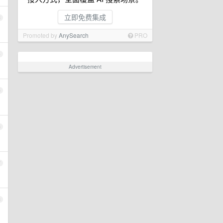
立即免费集成
3
Promoted by
AnySearch
PRO
4
Advertisement
5
6
7
8