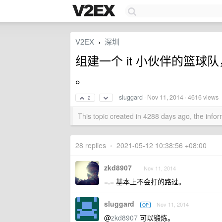
V2EX
深圳
›
组建一个 it 小伙伴的篮
。
sluggard
·
Nov 11, 2014
· 4616 views
2
This topic created in 4288 days ago, the inf
28 replies
•
2021-05-12 10:38:56 +08:00
zkd8907
Nov 11, 2014
=.= 基本上不会打的路过。
sluggard
Nov 11, 2014
OP
@
zkd8907
可以锻炼。