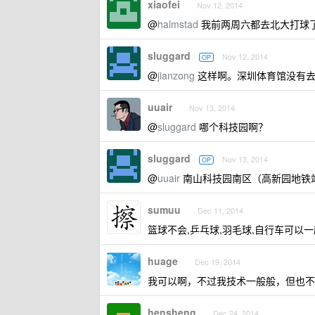
xiaofei
Nov 12, 2014
@
halmstad
我前两周六都去北大打球了
sluggard
Nov 12, 2014
OP
@
jianzong
这样啊。深圳体育馆没有
uuair
Nov 13, 2014
@
sluggard
哪个科技园啊？
sluggard
Nov 13, 2014
OP
@
uuair
南山科技园南区（高新园地铁
sumuu
Dec 11, 2014
篮球不会,乒乓球,羽毛球,自行车可以一
huage
Dec 19, 2014
我可以啊，不过我技术一般般，但也不
hensheng
Dec 24, 2014