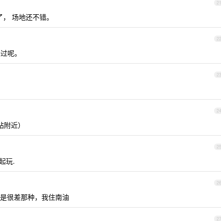
2
， 场地还不错。
2
去过呢。
2
2
站附近）
2
起玩.
2
是很差那种，我住南油
2