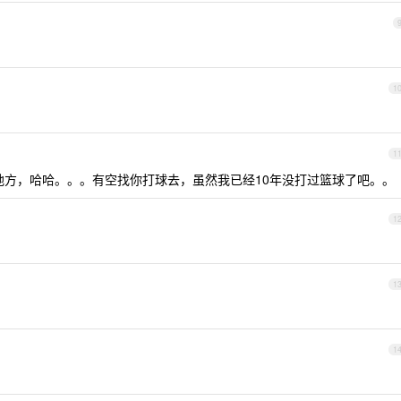
1
1
方，哈哈。。。有空找你打球去，虽然我已经10年没打过篮球了吧。。
1
1
1