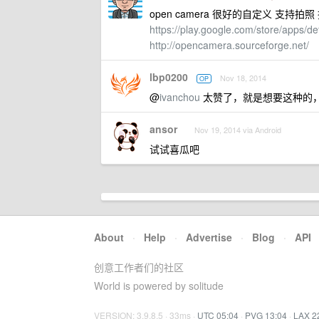
open camera 很好的自定义 支持
https://play.google.com/store/apps/d
http://opencamera.sourceforge.net/
lbp0200
Nov 18, 2014
OP
@
ivanchou
太赞了，就是想要这种的
ansor
Nov 19, 2014 via Android
试试喜瓜吧
About
·
Help
·
Advertise
·
Blog
·
API
创意工作者们的社区
World is powered by solitude
VERSION: 3.9.8.5 · 33ms ·
UTC 05:04
·
PVG 13:04
·
LAX 2