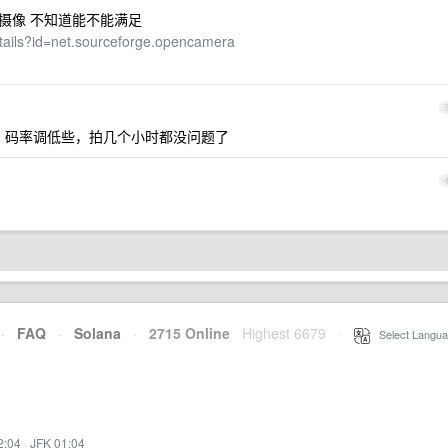
拍照 摄像 不知道能不能满足
etails?id=net.sourceforge.opencamera
，码率调低些，拍几个小时都没问题了
·
FAQ
·
Solana
·
2715 Online
Highest 6679
·
Select Langua
2:04
·
JFK 01:04