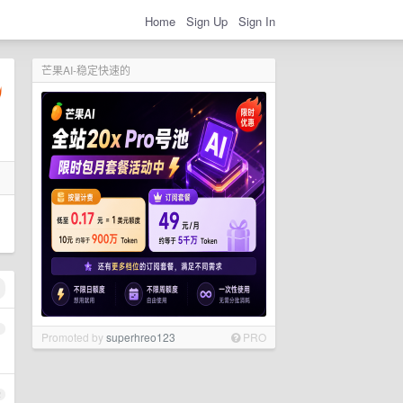
Home
Sign Up
Sign In
芒果AI-稳定快速的
1
Promoted by
superhreo123
PRO
2