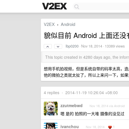
V2EX
Android
›
貌似目前 Android 上面
lbp0200
·
Nov 18, 2014
· 13389 views
This topic created in 4280 days ago, the inf
想用手机拍视频，但是系统自带的码率太高，造
他的微拍之类就太扯了，所以上来问一下，如果
4 replies
•
2014-11-19 10:26:04 +08:00
zzutmebwd
Nov 18, 2014 via Android
嗯 是的 拍照的一大堆 摄像的没见过
ivanchou
1
Nov 18, 2014