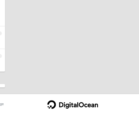
3
4
ge