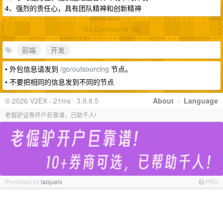
4、强烈的责任心，具有团队精神和创新精神
No Comments Yet
前端
开发
• 外包信息请发到
/go/outsourcing
节点。
• 不要把相同的信息发到不同的节点
© 2026 V2EX · 21ms · 3.9.8.5
About
·
Language
老倔驴证券开户巨靠谱，已助千人!
Promoted by
laojuelv
PRO