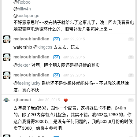
@
Roboo
@
hillw4h
@
codepongo
不好意意思咩~~发完帖子就给忘了这事儿了，晚上回去我看看电
脑配置啊电池循环什么的，顺带补发几张照片上来~~
meiyoubianlidian
Jan 29, 2015
OP
25
watership @
kingcos
去去去，玩去
meiyoubianlidian
Jan 29, 2015
OP
26
@
dexter
对啊，晒个朋友圈还是挺好使的其实
meiyoubianlidian
Jan 29, 2015
OP
27
@
feelinglucky
系统还不是你想装就能装吗~~ 不过我这机器速
度，真心不快
zjtiancai
Jan 30, 2015
1
28
去年卖了我的503，跟你一个配置，这机器显卡不错，240m
的，除了2G内存有点儿捉急，其实不错。我503是128G的，你
这台我觉得2000以上是没有任何问题的，我的503,8月份的时候
卖了3300，给楼主参考吧。