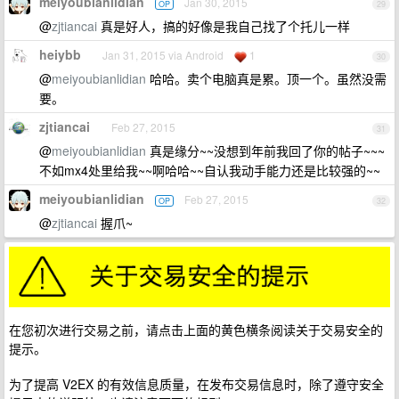
meiyoubianlidian
Jan 30, 2015
OP
29
@
zjtiancai
真是好人，搞的好像是我自己找了个托儿一样
heiybb
Jan 31, 2015 via Android
1
30
@
meiyoubianlidian
哈哈。卖个电脑真是累。顶一个。虽然没需
要。
zjtiancai
Feb 27, 2015
31
@
meiyoubianlidian
真是缘分~~没想到年前我回了你的帖子~~~
不如mx4处里给我~~啊哈哈~~自认我动手能力还是比较强的~~
meiyoubianlidian
Feb 27, 2015
OP
32
@
zjtiancai
握爪~
在您初次进行交易之前，请点击上面的黄色横条阅读关于交易安全的
提示。
为了提高 V2EX 的有效信息质量，在发布交易信息时，除了遵守安全