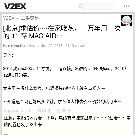
V2EX
二手交易
›
[北京]求估价~~在家吃灰，一万年用一次
的 11 存 MAC AIR~~
By
meiyoubianlidian
at Jan 28, 2015 · 2113 views
具体：
2010款mac505，11寸屏，1.4g双核，2g内存，64g的ssd。2010年
12月3日购买。
女生用~~没什么划痕，电源接头的地方电线有点裸露~~
不知道这个现在能出多少钱，求各位大神估价~~价好的话可出~~
Supplement 1 · 2015 年 1 月 30 日
注意，电源的地方看一下啊，电线有点裸露出来了～～仔细看～～电
脑配置也发了图出来