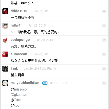
能装 Linux 么？
dddd1919
Jan 29, 2015
19
一包辣条换不换
hillw4h
Jan 29, 2015
20
800出给我吧。嗯，真的想要的。
codepongo
Jan 29, 2015
21
有意，联系方式。
sunocean
Jan 29, 2015
22
给女票看看电影什么的，还好吧
Tink
Jan 29, 2015 via iPhone
23
楼主明盘
meiyoubianlidian
Jan 29, 2015
OP
24
@
missqso
@
gkuchan
@
Tink
@
coc