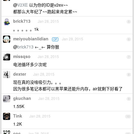
@
V2XE
以为你的ID是v2ex~~
都那么大年纪了~~跑起来肯定累~~
brick713
Jan 28, 2015
5
。。。。。1k
meiyoubianlidian
Jan 28, 2015
OP
6
@
brick713
←_← 算你狠
missqso
Jan 28, 2015
7
电池循环多少次呢
dexter
Jan 28, 2015
8
现在真的没啥吸引力。。。
因为很多笔记本都可以黑苹果还能升内存，air就剩下好看了
gkuchan
Jan 28, 2015
9
1.55K
Tink
Jan 28, 2015
10
1.2K
coc
Jan 28, 2015