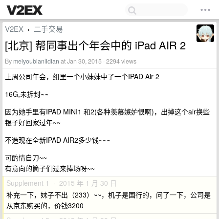
V2EX
二手交易
›
[北京] 帮同事出个年会中的 iPad AIR 2
By
meiyoubianlidian
at Jan 30, 2015 · 2294 views
上周公司年会，组里一个小妹妹中了一个IPAD Air 2
16G,未拆封~~
因为她手里有IPAD MINI1 和2(各种羡慕嫉妒恨啊)，出掉这个air换些
银子好回家过年~~
不造现在全新IPAD AIR2多少钱~~~
可酌情自刀~~
有意向的筒子们过来捧场呀~~
Supplement 1 · 2015 年 1 月 30 日
补充一下，妹子不出（233）~~，机子是国行的，问了一下，公司是
从京东购买的，价钱3200