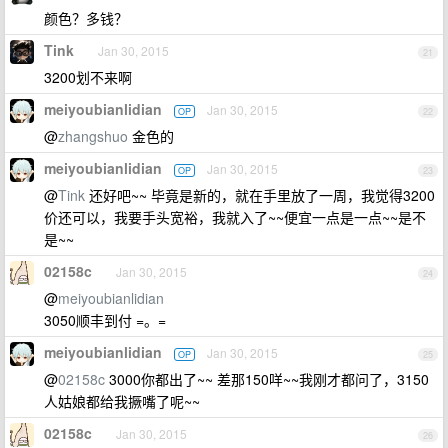
颜色？多钱？
Tink
Jan 30, 2015
21
3200划不来啊
meiyoubianlidian
Jan 30, 2015
OP
22
@
zhangshuo
金色的
meiyoubianlidian
Jan 30, 2015
OP
23
@
Tink
还好吧~~ 毕竟是新的，就在手里放了一周，我觉得3200
价还可以，我要手头宽裕，我就入了~~便宜一点是一点~~是不
是~~
02158c
Jan 30, 2015
24
@
meiyoubianlidian
3050顺丰到付 =。=
meiyoubianlidian
Jan 30, 2015
OP
25
@
02158c
3000你都出了~~ 差那150咩~~我刚才都问了，3150
人姑娘都给我撅嘴了呢~~
02158c
Jan 30, 2015
26