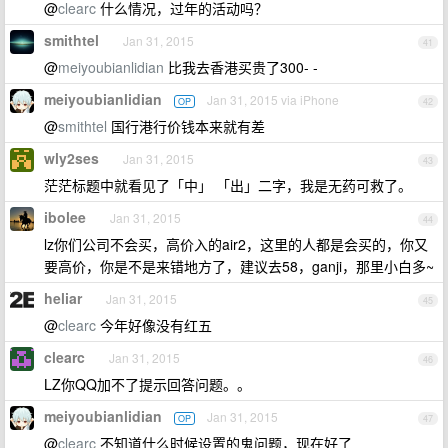
@
clearc
什么情况，过年的活动吗？
smithtel
Jan 31, 2015
41
@
meiyoubianlidian
比我去香港买贵了300- -
meiyoubianlidian
Jan 31, 2015 via iPhone
OP
42
@
smithtel
国行港行价钱本来就有差
wly2ses
Jan 31, 2015
43
茫茫标题中就看见了「中」 「出」二字，我是无药可救了。
ibolee
Jan 31, 2015
44
lz你们公司不会买，高价入的air2，这里的人都是会买的，你又
要高价，你是不是来错地方了，建议去58，ganji，那里小白多~
heliar
Jan 31, 2015
45
@
clearc
今年好像没有红五
clearc
Jan 31, 2015
46
LZ你QQ加不了提示回答问题。。
meiyoubianlidian
Jan 31, 2015
OP
47
@
clearc
不知道什么时候设置的鬼问题，现在好了