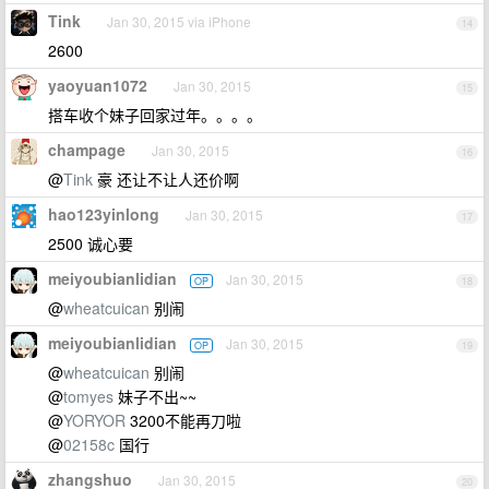
Tink
Jan 30, 2015 via iPhone
14
2600
yaoyuan1072
Jan 30, 2015
15
搭车收个妹子回家过年。。。。
champage
Jan 30, 2015
16
@
Tink
豪 还让不让人还价啊
hao123yinlong
Jan 30, 2015
17
2500 诚心要
meiyoubianlidian
Jan 30, 2015
OP
18
@
wheatcuican
别闹
meiyoubianlidian
Jan 30, 2015
OP
19
@
wheatcuican
别闹
@
tomyes
妹子不出~~
@
YORYOR
3200不能再刀啦
@
02158c
国行
zhangshuo
Jan 30, 2015
20