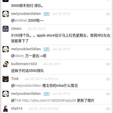
3000顺丰到付 排队。
meiyoubianlidian
Jan 30, 2015
OP
34
@
smithtel
3200啦~~
clearc
Jan 30, 2015
35
3100排个队。。apple store估计马上红色星期五，官网3K2左右
就能拿下了
meiyoubianlidian
Jan 30, 2015
OP
36
@
clearc
万一是右→呢
bullettrain1433
Jan 30, 2015
37
送妹子的话3500排队
Tink
Jan 30, 2015 via iPhone
38
@
meiyoubianlidian
楼主你的mba什么情况
meiyoubianlidian
Jan 30, 2015
OP
39
@
Tink
http://v2ex.com/t/166253#reply29
更新了图片
tflz514
Jan 31, 2015 via iPad
40