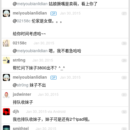
@
meiyoubianlidian
姑娘撅嘴是卖萌，看上你了
meiyoubianlidian
Jan 30, 2015
OP
27
@
02158c
伦家是女僧。。。
给你时间考虑哈~~
02158c
Jan 30, 2015
28
@
meiyoubianlidian
嗯，我不着急哈哈
str0ng
Jan 30, 2015
29
帮忙问下妹子3800出不？^_^
meiyoubianlidian
Jan 30, 2015
OP
30
@
str0ng
妹子不出
jxdwinter
Jan 30, 2015
31
排队收妹子
djh
Jan 30, 2015 via Android
32
我也排队收妹子，妹子可是还有2个ipad哦。
smithtel
Jan 30, 2015
33