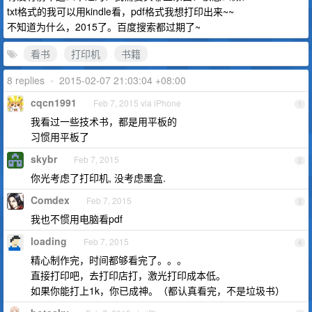
txt格式的我可以用kindle看，pdf格式我想打印出来~~
不知道为什么，2015了。百度搜索都过期了~
看书
打印机
书籍
8 replies
•
2015-02-07 21:03:04 +08:00
cqcn1991
Feb 7, 2015 via iPhone
1
我看过一些技术书，都是用平板的
习惯用平板了
skybr
Feb 7, 2015
2
你光考虑了打印机, 没考虑墨盒.
Comdex
Feb 7, 2015
3
我也不惯用电脑看pdf
loading
Feb 7, 2015
4
精心制作完，时间都够看完了。。。
直接打印吧，去打印店打，激光打印成本低。
如果你能打上1k，你已成神。（都认真看完，不是垃圾书）