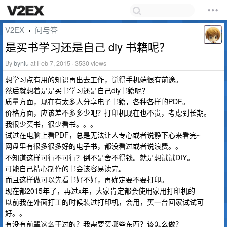
V2EX
问与答
›
是买书学习还是自己 diy 书籍呢？
By
byniu
at Feb 7, 2015 · 3530 views
想学习点有用的知识再出去工作，觉得手机端很有前途。
然后就想着是是买书学习还是自己diy书籍呢？
质量方面，现在有太多人分享电子书籍，各种各样的PDF。
价格方面，应该差不多多少吧？打印机现在也不贵，考虑到长期。
我很少买书，很少看书。。。
试过在电脑上看PDF，总是无法让人专心或者说静下心来看完~
网盘里有很多很多好的电子书，都没看过或者说浪费。。
不知道这样可行不可行？倒不是舍不得钱。就是想试试DIY。
可能自己精心制作的书会该容易读完。
而且这样做可以先看书好不好，再确定要不要打印。
现在都2015年了，再过x年，大家肯定都会使用家用打印机的
以前我在外面打工的时候装过打印机，会用，买一台回家试试可
好。。
有没有前辈这么干过的？我需要买哪些东西？该怎么做？