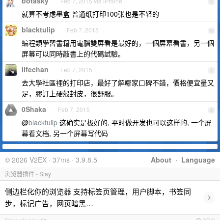
botasky
Feb 7, 2015 via iPhone
5
就算不考虑墨盒 普通纸打印100张也是不轻的
blacktulip
Feb 7, 2015
6
編程類學習書籍用電腦雙屏看是最好的，一個屏幕看書，另一個
屏幕可以同時敲書上的代碼試驗。
lifechan
Feb 7, 2015
7
去大學社區裡的打印店，最好了解哪家口碑不錯，價格便宜量又
足，膠訂上硬殼封皮，很舒服。
0Shaka
Feb 7, 2015
8
@
blacktulip
这确实是极好的, 平时做开发也可以这样的, 一个屏
幕看文档, 另一个屏幕写代码
© 2026 V2EX · 37ms · 3.9.8.5
About
·
Language
浏览器插件 - Stay
侧边栏化你的浏览器 支持标签页管理，用户脚本，书签同
›
步，标记广告，网页暗黑…